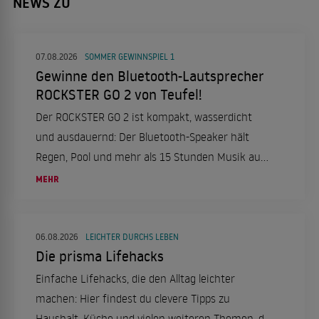
NEWS ZU
07.08.2026
SOMMER GEWINNSPIEL 1
Gewinne den Bluetooth-Lautsprecher
ROCKSTER GO 2 von Teufel!
Der ROCKSTER GO 2 ist kompakt, wasserdicht
und ausdauernd: Der Bluetooth-Speaker hält
Regen, Pool und mehr als 15 Stunden Musik aus.
Wir verlosen einen Lautsprecher!
MEHR
06.08.2026
LEICHTER DURCHS LEBEN
Die prisma Lifehacks
Einfache Lifehacks, die den Alltag leichter
machen: Hier findest du clevere Tipps zu
Haushalt, Küche und vielen weiteren Themen, die