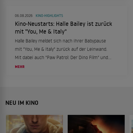
06.08.2026
KINO-HIGHLIGHTS
Kino-Neustarts: Halle Bailey ist zurück
mit "You, Me & Italy"
Halle Bailey meldet sich nach ihrer Babypause
mit "You, Me & Italy" zurück auf der Leinwand.
Mit dabei auch "Paw Patrol: Der Dino Film" und
"Nightborn". Ein Kinowochenende voller
MEHR
Abenteuer und Romantik ab dem 6. August.
NEU IM KINO