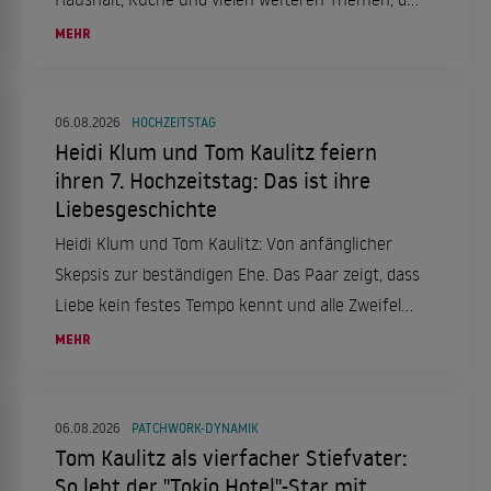
Zeit und Nerven sparen.
MEHR
06.08.2026
HOCHZEITSTAG
Heidi Klum und Tom Kaulitz feiern
ihren 7. Hochzeitstag: Das ist ihre
Liebesgeschichte
Heidi Klum und Tom Kaulitz: Von anfänglicher
Skepsis zur beständigen Ehe. Das Paar zeigt, dass
Liebe kein festes Tempo kennt und alle Zweifel
überdauern kann.
MEHR
06.08.2026
PATCHWORK-DYNAMIK
Tom Kaulitz als vierfacher Stiefvater:
So lebt der "Tokio Hotel"-Star mit