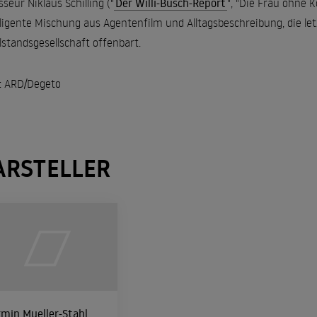
sseur Niklaus Schilling ("
Der Willi-Busch-Report
", "Die Frau ohne K
lligente Mischung aus Agentenfilm und Alltagsbeschreibung, die let
standsgesellschaft offenbart.
: ARD/Degeto
ARSTELLER
min Mueller-Stahl