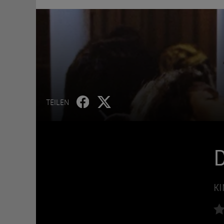
TEILEN
D
KI