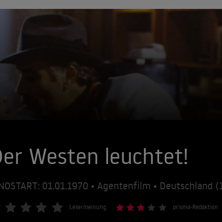
er Westen leuchtet!
NOSTART: 01.01.1970 • Agentenfilm • Deutschland (
Lesermeinung
prisma-Redaktion