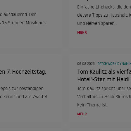
Einfache Lifehacks, die den
d ausdauernd: Der
clevere Tipps zu Haushalt,
s 15 Stunden Musik aus.
und Nerven sparen.
MEHR
06.08.2026
PATCHWORK-DYNAMI
en 7. Hochzeitstag:
Tom Kaulitz als vierfa
Hotel"-Star mit Heid
kepsis zur beständigen
Tom Kaulitz spricht über se
o kennt und alle Zweifel
Verhältnis zu Heidi Klums
kein Thema ist.
MEHR