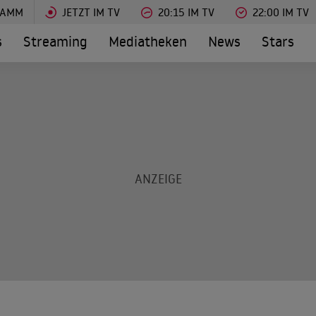
RAMM
JETZT IM TV
20:15 IM TV
22:00 IM TV
s
Streaming
Mediatheken
News
Stars