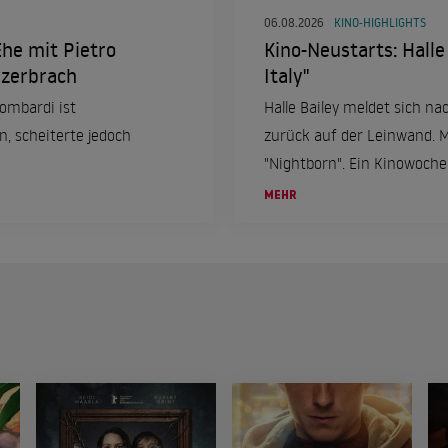
06.08.2026
KINO-HIGHLIGHTS
Ehe mit Pietro
Kino-Neustarts: Halle
 zerbrach
Italy"
Lombardi ist
Halle Bailey meldet sich na
, scheiterte jedoch
zurück auf der Leinwand. M
"Nightborn". Ein Kinowoch
6. August.
MEHR