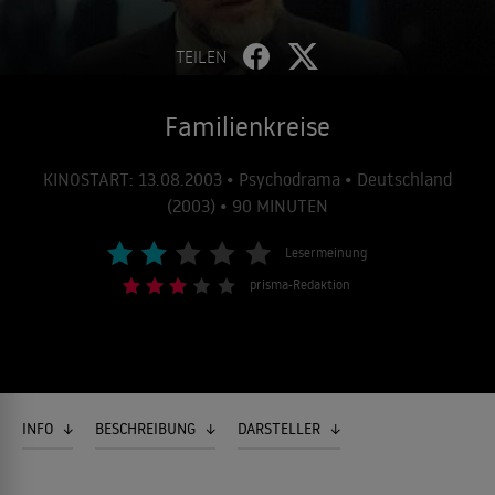
TEILEN
Familienkreise
KINOSTART: 13.08.2003 • Psychodrama • Deutschland
(2003) • 90 MINUTEN
Lesermeinung
prisma-Redaktion
INFO
BESCHREIBUNG
DARSTELLER