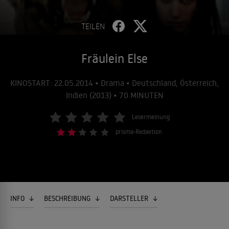
TEILEN
Fräulein Else
KINOSTART: 22.05.2014 • Drama • Deutschland, Österreich,
Indien (2013) • 70 MINUTEN
Lesermeinung
prisma-Redaktion
INFO
BESCHREIBUNG
DARSTELLER