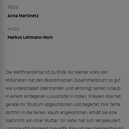
REGIE
Anna Martinetz
MUSIC
Markus Lehmann-Horn
Die Weltfinanzkrise ist zu Ende. Ein kleiner Kreis von
Millionären hat den ökonomischen Zusammenbruch so gut
wie unbeschadet überstanden und verbringt seinen Urlaub
in einem entlegenen Luxushotel in Indien. Fräulein Else hat
gerade ihr Studium abgeschlossen und begleitet ihre Tante
dorthin in die Ferien. Kaum angekommen, erhält sie eine
Nachricht von ihrer Mutter: Ihr Vater hat sich verspeku­liert
und braucht dringend ihre Hilfe. Else soll den Familienfreund