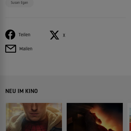
Susan Egan
Teilen
X
Mailen
NEU IM KINO