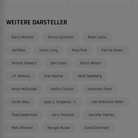
WEITERE DARSTELLER
Daryl Mitchell
Enrico Colantoni
Robin Sachs
Jed Rees
Justin Long
Missi Pyle
Patrick Breen
Jeremy Howard
Sam Lloyd
Rainn Wilson
J.P. Manoux
Dian Bachar
Heidi Swedberg
Kevin McDonald
Kaitlin Cullum
Jonathan Feyer
Corbin Bleu
Isaac C. Singleton, Jr.
Joel McKinnon Miller
Todd Giebenhain
Jerry Penacoli
Jennifer Manley
Matt Winston
Morgan Rusler
David Dorfman