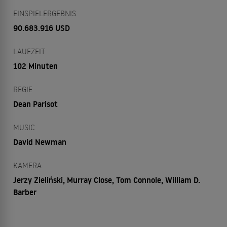
EINSPIELERGEBNIS
90.683.916 USD
LAUFZEIT
102 Minuten
REGIE
Dean Parisot
MUSIC
David Newman
KAMERA
Jerzy Zieliński, Murray Close, Tom Connole, William D.
Barber