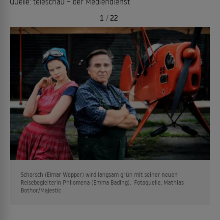
Quelle: teleschau – der Mediendienst
1
/
22
Schorsch (Elmar Wepper) wird langsam grün mit seiner neuen
Reisebegleiterin Philomena (Emma Bading). Fotoquelle: Mathias
Bothor/Majestic