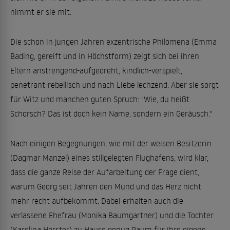
nimmt er sie mit.
Die schon in jungen Jahren exzentrische Philomena (Emma
Bading, gereift und in Höchstform) zeigt sich bei ihren
Eltern anstrengend-aufgedreht, kindlich-verspielt,
penetrant-rebellisch und nach Liebe lechzend. Aber sie sorgt
für Witz und manchen guten Spruch: "Wie, du heißt
Schorsch? Das ist doch kein Name, sondern ein Geräusch."
Nach einigen Begegnungen, wie mit der weisen Besitzerin
(Dagmar Manzel) eines stillgelegten Flughafens, wird klar,
dass die ganze Reise der Aufarbeitung der Frage dient,
warum Georg seit Jahren den Mund und das Herz nicht
mehr recht aufbekommt. Dabei erhalten auch die
verlassene Ehefrau (Monika Baumgartner) und die Tochter
(Karolina Horster) zu Hause genug Raum für ihre eigene