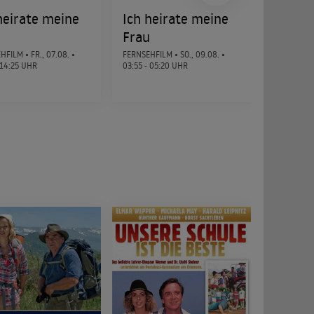
heirate meine
Ich heirate meine
Ich he
u
Frau
Frau
HFILM •
FR., 07.08.
•
FERNSEHFILM •
SO., 09.08.
•
FERNSEHFI
 14:25 UHR
03:55 - 05:20 UHR
03:55 - 05