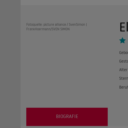
E
Fotoquelle: picture alliance / SvenSimon |
FrankHoermann/SVEN SIMON
Gebo
Gest
Alter
Ster
Beru
BIOGRAFIE