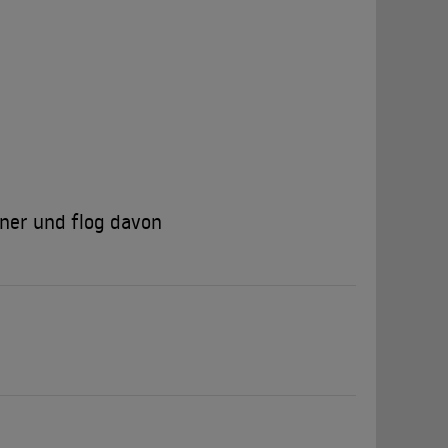
ch ausgezeichnet. Seine Verkörperung des
anami“ brachte ihm 2007 den Bayerischen Filmpreis,
itik ein. 2019 erhielt er den Bayerischen
chronsprecher und die deutsche Stimme vieler
 für die Deutsche José Carreras Leukämie-Stiftung
 Retla e. V., der sich für ältere Menschen einsetzt.
tner und flog davon