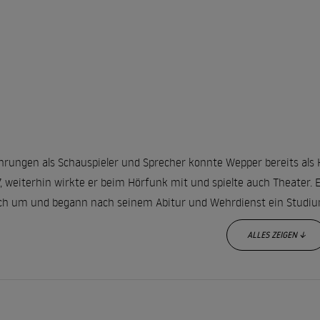
hrungen als Schauspieler und Sprecher konnte Wepper bereits als 
, weiterhin wirkte er beim Hörfunk mit und spielte auch Theater. E
ch um und begann nach seinem Abitur und Wehrdienst ein Studiu
ALLES ZEIGEN ↓
einen frühen Jahren war Wepper vor allem am Theater und als Syn
ra hatte er 1974, als er in der Serie „Der Kommissar“ als Nachfolg
lmäßig in Filmen und Fernsehserien, darunter „Tatort“, „Der Alte