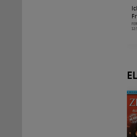
Ic
F
FE
12:
E