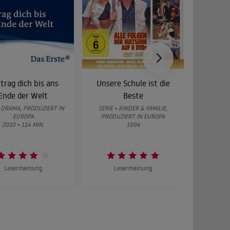
 trag dich bis ans
Unsere Schule ist die
Kir
Ende der Welt
Beste
• DRAMA, PRODUZIERT IN
SERIE • KINDER & FAMILIE,
FILM • PR
EUROPA
PRODUZIERT IN EUROPA
2010 • 114 MIN.
1994
20
Lesermeinung
Lesermeinung