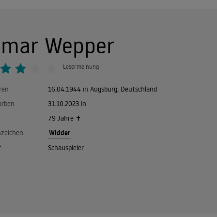
lmar Wepper
Lesermeinung
ren
16.04.1944 in Augsburg, Deutschland
orben
31.10.2023 in
79 Jahre ✝
Widder
nzeichen
f
Schauspieler