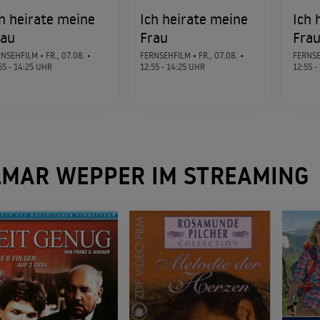
h heirate meine
Ich heirate meine
Ich 
Dreiviertelmond
rau
Frau
Fra
2011
TRAGIKOMÖDIE
RNSEHFILM •
FR., 07.08.
•
FERNSEHFILM •
FR., 07.08.
•
FERNSE
55 - 14:25 UHR
12:55 - 14:25 UHR
12:55 -
Hopfensommer
2010
FAMILIENFILM
LMAR WEPPER IM STREAMING
Adel Dich
2010
KOMÖDIE
Ich trage dich bis ans Ende der Welt
2009
FAMILIENDRAMA