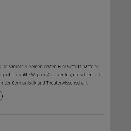
Kind sammeln. Seinen ersten Filmauftritt hatte er
igentlich wollte Wepper Arzt werden, entschied sich
m der Germanistik und Theaterwissenschaft.
chronsprecher tätig. Seinen Durchbruch vor der
er seines Bruders Fritz antrat. Seither ist Wepper
“, „Das Traumschiff“ und „Zwei Münchner in Hamburg“