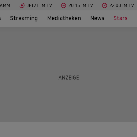
RAMM
JETZT IM TV
20:15 IM TV
22:00 IM TV
s
Streaming
Mediatheken
News
Stars