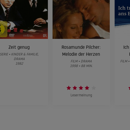
Kirschblüten - Hanami
2007
DRAMA
Ich heirate meine Frau
2007
Zeit genug
Rosamunde Pilcher:
Ich
EHEKOMÖDIE
Melodie der Herzen
SERIE • KINDER & FAMILIE,
DRAMA
FILM • DRAMA
FILM 
1982
1998 • 88 MIN.
Zwei Ärzte sind einer zu viel
2006
MELODRAM
Lesermeinung
Die Sturmflut
2006
DOKUDRAMA