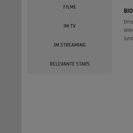
FILME
BI
Elma
IM TV
Wilh
Sync
IM STREAMING
RELEVANTE STARS