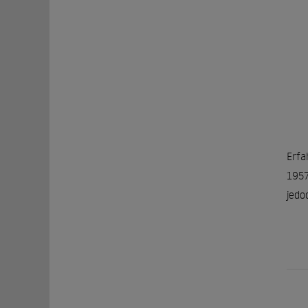
Erfa
1957
jedo
In s
Kame
rege