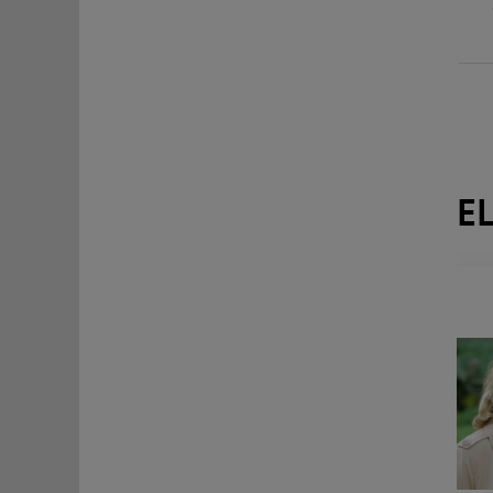
Elma
E