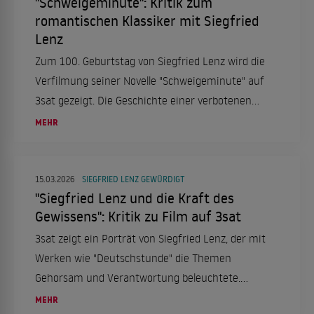
"Schweigeminute": Kritik zum
romantischen Klassiker mit Siegfried
Lenz
Zum 100. Geburtstag von Siegfried Lenz wird die
Verfilmung seiner Novelle "Schweigeminute" auf
3sat gezeigt. Die Geschichte einer verbotenen
Liebe fesselt.
MEHR
15.03.2026
SIEGFRIED LENZ GEWÜRDIGT
"Siegfried Lenz und die Kraft des
Gewissens": Kritik zu Film auf 3sat
3sat zeigt ein Porträt von Siegfried Lenz, der mit
Werken wie "Deutschstunde" die Themen
Gehorsam und Verantwortung beleuchtete.
Anlässlich seines 100. Geburtstags wird sein
MEHR