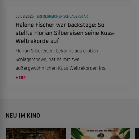
07.08.2026
ERFOLGREICHER SCHLAGERSTAR
Helene Fischer war backstage: So
stellte Florian Silbereisen seine Kuss-
Weltrekorde auf
Florian Silbereisen, bekannt aus großen
Schlagershows, hat es mit zwei
außergewöhnlichen Kuss-Weltrekorden ins
"Guinness-Buch der Rekorde" geschafft. Wir
MEHR
haben die Details im Überblick.
NEU IM KINO