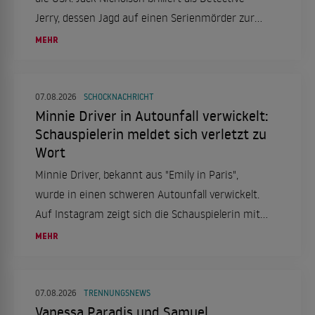
Jerry, dessen Jagd auf einen Serienmörder zur
Obsession wird. Ein düsteres Psychodrama, das
MEHR
tief in die Seelenqualen des Ermittlers eintaucht.
07.08.2026
SCHOCKNACHRICHT
Minnie Driver in Autounfall verwickelt:
Schauspielerin meldet sich verletzt zu
Wort
Minnie Driver, bekannt aus "Emily in Paris",
wurde in einen schweren Autounfall verwickelt.
Auf Instagram zeigt sich die Schauspielerin mit
einer Halskrause und berichtet von dem Vorfall,
MEHR
der sich in Frankreich ereignete.
07.08.2026
TRENNUNGSNEWS
Vanessa Paradis und Samuel