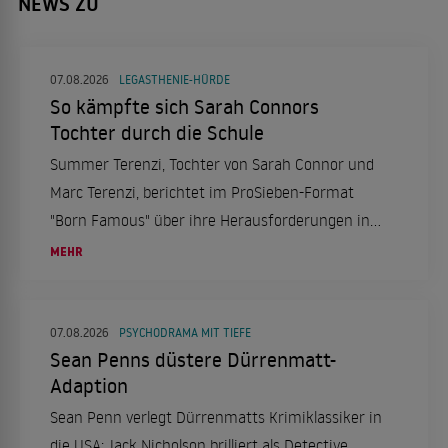
NEWS ZU
07.08.2026
LEGASTHENIE-HÜRDE
So kämpfte sich Sarah Connors
Tochter durch die Schule
Summer Terenzi, Tochter von Sarah Connor und
Marc Terenzi, berichtet im ProSieben-Format
"Born Famous" über ihre Herausforderungen in
der Schule aufgrund von Legasthenie und ihren
MEHR
erfolgreichen Schulabschluss.
07.08.2026
PSYCHODRAMA MIT TIEFE
Sean Penns düstere Dürrenmatt-
Adaption
Sean Penn verlegt Dürrenmatts Krimiklassiker in
die USA: Jack Nicholson brilliert als Detective