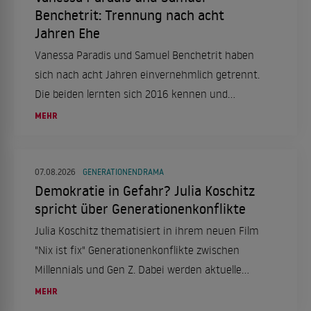
Benchetrit: Trennung nach acht
Jahren Ehe
Vanessa Paradis und Samuel Benchetrit haben
sich nach acht Jahren einvernehmlich getrennt.
Die beiden lernten sich 2016 kennen und
heirateten 2018. Ein Statement ihres
MEHR
Managements bestätigt die Trennung.
07.08.2026
GENERATIONENDRAMA
Demokratie in Gefahr? Julia Koschitz
spricht über Generationenkonflikte
Julia Koschitz thematisiert in ihrem neuen Film
"Nix ist fix" Generationenkonflikte zwischen
Millennials und Gen Z. Dabei werden aktuelle
gesellschaftliche und politische Themen
MEHR
aufgegriffen.