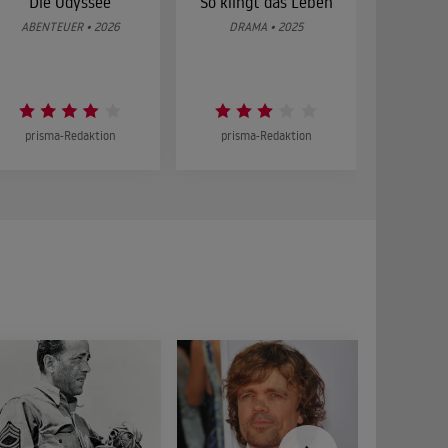
Die Odyssee
So klingt das Leben
Was 
g
ABENTEUER • 2026
DRAMA • 2025
DOKUMENT
prisma-Redaktion
prisma-Redaktion
prism