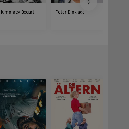
Humphrey Bogart
Peter Dinklage
Bud Spe