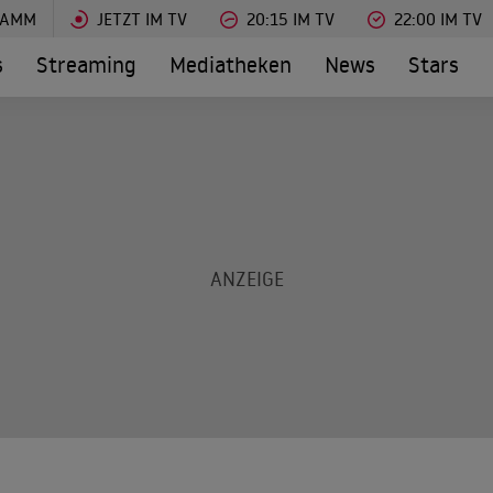
RAMM
JETZT IM TV
20:15 IM TV
22:00 IM TV
s
Streaming
Mediatheken
News
Stars