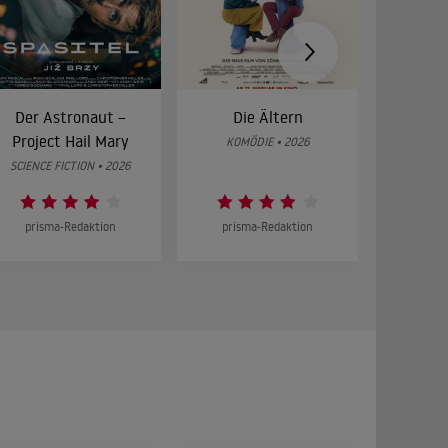
Der Astronaut –
Die Ältern
28 Year
Project Hail Mary
Bon
KOMÖDIE • 2026
SCIENCE FICTION • 2026
HOR
prisma-Redaktion
prisma-Redaktion
prism