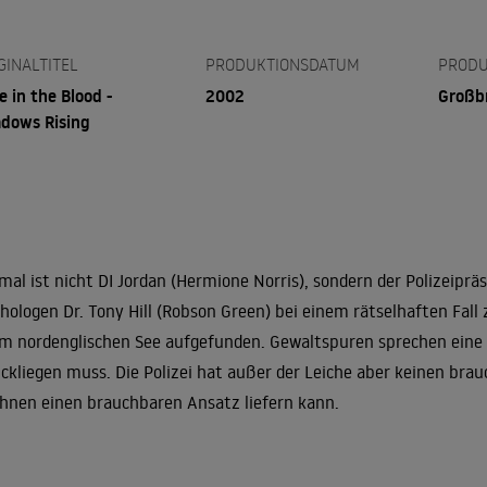
GINALTITEL
PRODUKTIONSDATUM
PRODU
e in the Blood -
2002
Großb
dows Rising
mal ist nicht DI Jordan (Hermione Norris), sondern der Polizeipr
hologen Dr. Tony Hill (Robson Green) bei einem rätselhaften Fall 
m nordenglischen See aufgefunden. Gewaltspuren sprechen eine de
ckliegen muss. Die Polizei hat außer der Leiche aber keinen brau
 ihnen einen brauchbaren Ansatz liefern kann.