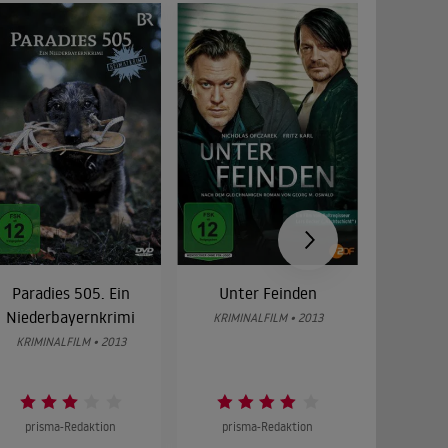
Paradies 505. Ein
Unter Feinden
St
Niederbayernkrimi
KRIMINALFILM • 2013
KRIMIN
KRIMINALFILM • 2013
prisma-Redaktion
prisma-Redaktion
prism