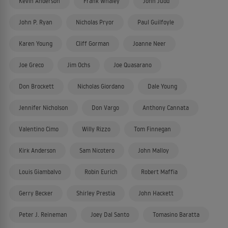
Kevin Anderson
Frank Whaley
John Judd
John P. Ryan
Nicholas Pryor
Paul Guilfoyle
Karen Young
Cliff Gorman
Joanne Neer
Joe Greco
Jim Ochs
Joe Quasarano
Don Brockett
Nicholas Giordano
Dale Young
Jennifer Nicholson
Don Vargo
Anthony Cannata
Valentino Cimo
Willy Rizzo
Tom Finnegan
Kirk Anderson
Sam Nicotero
John Malloy
Louis Giambalvo
Robin Eurich
Robert Maffia
Gerry Becker
Shirley Prestia
John Hackett
Peter J. Reineman
Joey Dal Santo
Tomasino Baratta