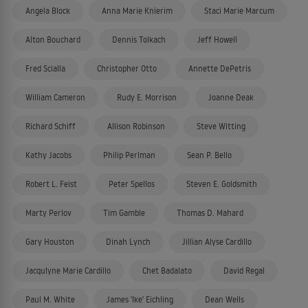
Angela Block
Anna Marie Knierim
Staci Marie Marcum
Alton Bouchard
Dennis Tolkach
Jeff Howell
Fred Scialla
Christopher Otto
Annette DePetris
William Cameron
Rudy E. Morrison
Joanne Deak
Richard Schiff
Allison Robinson
Steve Witting
Kathy Jacobs
Philip Perlman
Sean P. Bello
Robert L. Feist
Peter Spellos
Steven E. Goldsmith
Marty Perlov
Tim Gamble
Thomas D. Mahard
Gary Houston
Dinah Lynch
Jillian Alyse Cardillo
Jacqulyne Marie Cardillo
Chet Badalato
David Regal
Paul M. White
James 'Ike' Eichling
Dean Wells