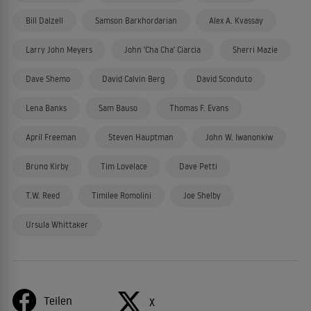
Bill Dalzell
Samson Barkhordarian
Alex A. Kvassay
Larry John Meyers
John 'Cha Cha' Ciarcia
Sherri Mazie
Dave Shemo
David Calvin Berg
David Sconduto
Lena Banks
Sam Bauso
Thomas F. Evans
April Freeman
Steven Hauptman
John W. Iwanonkiw
Bruno Kirby
Tim Lovelace
Dave Petti
T.W. Reed
Timilee Romolini
Joe Shelby
Ursula Whittaker
Teilen
X