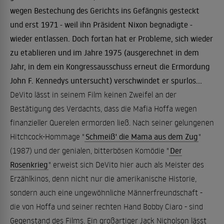
wegen Bestechung des Gerichts ins Gefängnis gesteckt
und erst 1971 - weil ihn Präsident Nixon begnadigte -
wieder entlassen. Doch fortan hat er Probleme, sich wieder
zu etablieren und im Jahre 1975 (ausgerechnet in dem
Jahr, in dem ein Kongressausschuss erneut die Ermordung
John F. Kennedys untersucht) verschwindet er spurlos...
DeVito lässt in seinem Film keinen Zweifel an der
Bestätigung des Verdachts, dass die Mafia Hoffa wegen
finanzieller Querelen ermorden ließ. Nach seiner gelungenen
Hitchcock-Hommage "
Schmeiß' die Mama aus dem Zug
"
(1987) und der genialen, bitterbösen Komödie "
Der
Rosenkrieg
" erweist sich DeVito hier auch als Meister des
Erzählkinos, denn nicht nur die amerikanische Historie,
sondern auch eine ungewöhnliche Männerfreundschaft -
die von Hoffa und seiner rechten Hand Bobby Ciaro - sind
Gegenstand des Films. Ein großartiger Jack Nicholson lässt