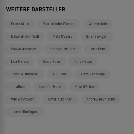
WEITERE DARSTELLER
Frank Grillo
Patrick John Flueger
Warren Kole
Deborah Ann Woll
Matt O'Leary
Briana Evigan
Shawn Ashmore
Kandyse McClure
Lyriq Bent
Lisa Marcos
Jessie Rusu
Tony Nappo
Jason Wishnowski
A. J. Cook
Alexa PenaVega
J. LaRose
Jennifer Hupe
Mike O'Brien
Will Woytowich
Omar Alex Khan
Andrew Bryniarski
Joanne Rodriguez