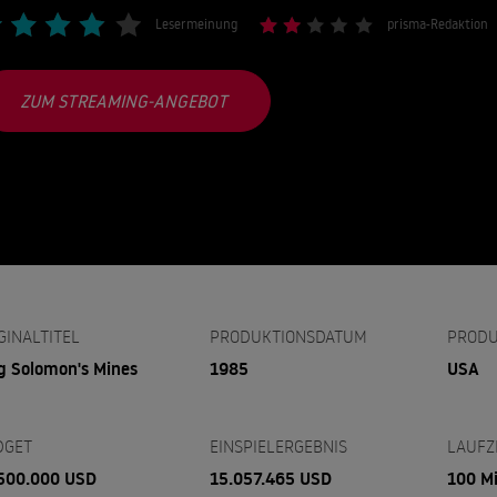
Lesermeinung
prisma-Redaktion
ZUM STREAMING-ANGEBOT
GINALTITEL
PRODUKTIONSDATUM
PRODU
g Solomon's Mines
1985
USA
DGET
EINSPIELERGEBNIS
LAUFZ
500.000 USD
15.057.465 USD
100 M