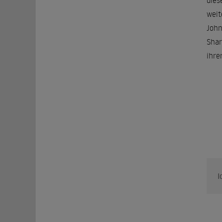
dies
weit
John
Shar
ihre
I