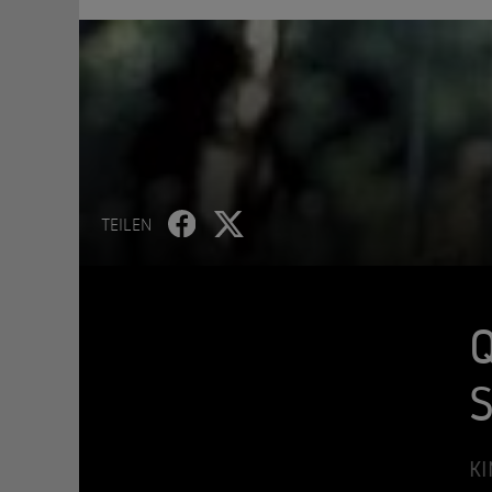
TEILEN
Q
S
KI