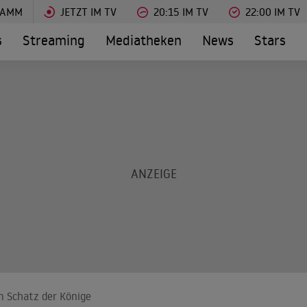
RAMM
JETZT IM TV
20:15 IM TV
22:00 IM TV
s
Streaming
Mediatheken
News
Stars
m Schatz der Könige