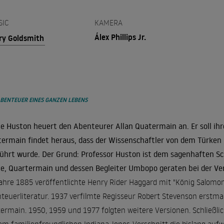
SIC
KAMERA
Álex Phillips Jr.
ry Goldsmith
ABENTEUER EINES GANZEN LEBENS
ie Huston heuert den Abenteurer Allan Quatermain an. Er soll ihr
ermain findet heraus, dass der Wissenschaftler von dem Türken
ührt wurde. Der Grund: Professor Huston ist dem sagenhaften S
ie, Quartermain und dessen Begleiter Umbopo geraten bei der Ver
ahre 1885 veröffentlichte Henry Rider Haggard mit "König Salomo
teuerliteratur. 1937 verfilmte Regisseur Robert Stevenson erstmal
ermain. 1950, 1959 und 1977 folgten weitere Versionen. Schließli