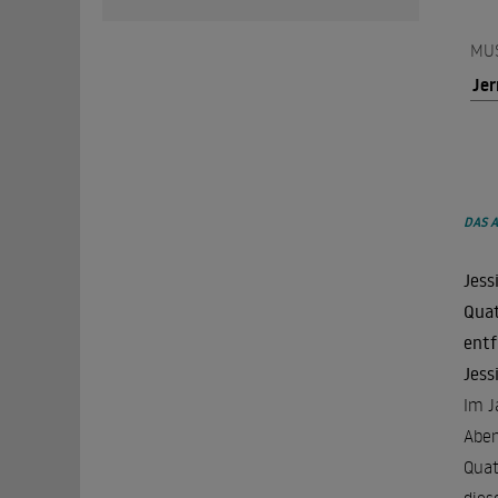
MU
Jer
DAS 
Jess
Quat
entf
Jess
Im J
Aben
Quat