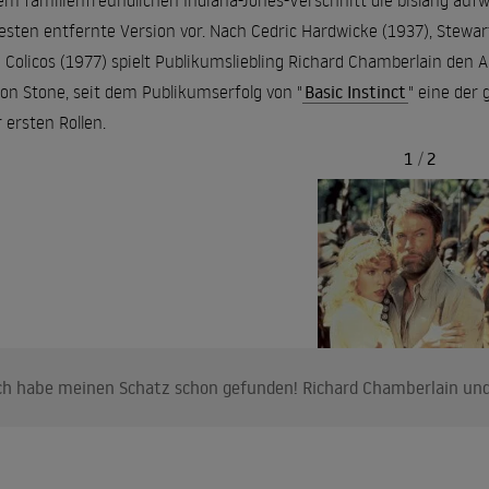
em familienfreundlichen Indiana-Jones-Verschnitt die bislang auf
esten entfernte Version vor. Nach Cedric Hardwicke (1937), Stew
 Colicos (1977) spielt Publikumsliebling Richard Chamberlain den 
on Stone, seit dem Publikumserfolg von "
Basic Instinct
" eine der
r ersten Rollen.
1
/
2
ch habe meinen Schatz schon gefunden! Richard Chamberlain un