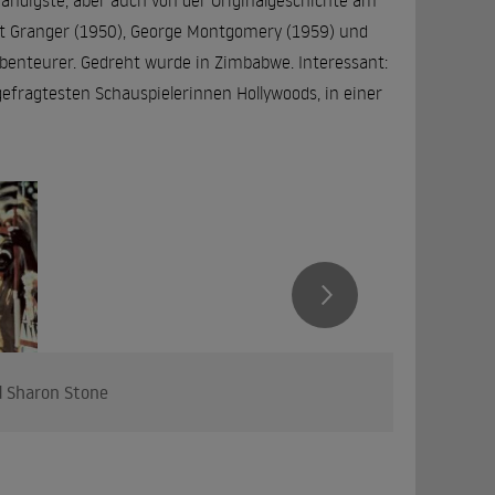
wändigste, aber auch von der Originalgeschichte am
art Granger (1950), George Montgomery (1959) und
Abenteurer. Gedreht wurde in Zimbabwe. Interessant:
 gefragtesten Schauspielerinnen Hollywoods, in einer
d Sharon Stone