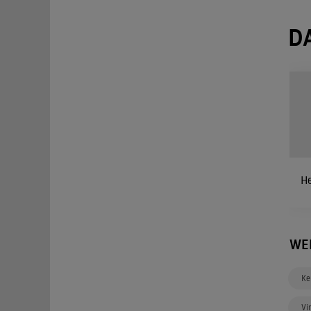
D
H
WE
Ke
Vi