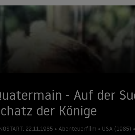
uatermain - Auf der S
chatz der Könige
NOSTART: 22.11.1985 • Abenteuerfilm • USA (1985)