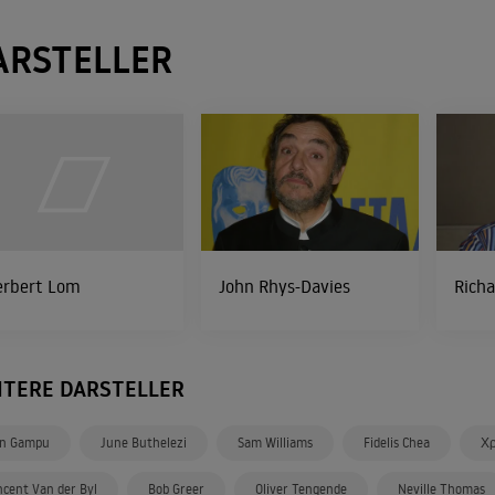
ARSTELLER
erbert Lom
John Rhys-Davies
Rich
ITERE DARSTELLER
n Gampu
June Buthelezi
Sam Williams
Fidelis Chea
Χ
ncent Van der Byl
Bob Greer
Oliver Tengende
Neville Thomas