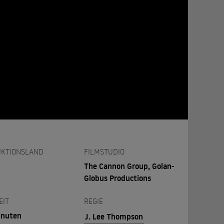
KTIONSLAND
FILMSTUDIO
The Cannon Group, Golan-
Globus Productions
EIT
REGIE
inuten
J. Lee Thompson