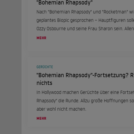
"Bohemian Rhapsody"
Nach "Bohemian Rhapsody" und "Rocketman" wir
geplantes Biopic gesprochen – Hauptfiguren sol
Ozzy Osbourne und seine Frau Sharon sein. Allerdi
düsterer werden als die anderen beiden.
MEHR
GERÜCHTE
"Bohemian Rhapsody"-Fortsetzung? R
nichts
In Hollywood machen Gerüchte über eine Forts
Rhapsody" die Runde. Allzu große Hoffnungen so
aber wohl nicht machen.
MEHR