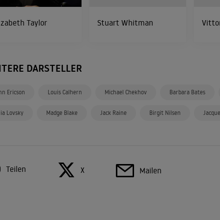
izabeth Taylor
Stuart Whitman
Vitto
ITERE DARSTELLER
hn Ericson
Louis Calhern
Michael Chekhov
Barbara Bates
lia Lovsky
Madge Blake
Jack Raine
Birgit Nilsen
Jacque
Teilen
X
Mailen