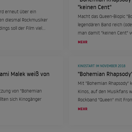
"keinen Cent"
d erneut über ein
Macht das Queen-Biopic "B
len diesmal Rockmusiker
legendären Band reich (ode
ngs soll der Film viel
man damit "keinen Cent" ve
einem Interview behauptet
MEHR
KINOSTART IM NOVEMBER 2018
ami Malek weiß von
"Bohemian Rhapsody":
Mit "Bohemian Rhapsody" 
etzung von "Bohemian
Kinos, auf den Musikfans we
llten sich Kinogänger
Rockband "Queen" mit Fro
MEHR