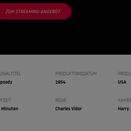
ZUM STREAMING-ANGEBOT
GINALTITEL
PRODUKTIONSDATUM
PRODU
apsody
1954
USA
FZEIT
REGIE
KAME
 Minuten
Charles Vidor
Harry 