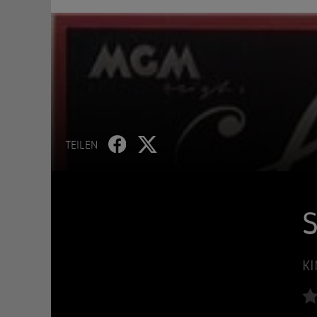
TEILEN
KI