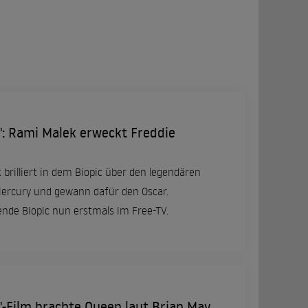
: Rami Malek erweckt Freddie
brilliert in dem Biopic über den legendären
ercury und gewann dafür den Oscar.
nde Biopic nun erstmals im Free-TV.
-Film brachte Queen laut Brian May