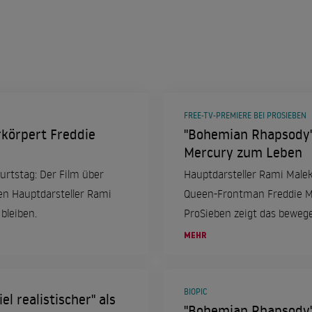
FREE-TV-PREMIERE BEI PROSIEBEN
körpert Freddie
"Bohemian Rhapsody"
Mercury zum Leben
urtstag: Der Film über
Hauptdarsteller Rami Malek 
en Hauptdarsteller Rami
Queen-Frontman Freddie M
bleiben.
ProSieben zeigt das bewege
MEHR
BIOPIC
l realistischer" als
"Bohemian Rhapsody"