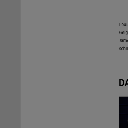
Loui
Geig
Jame
schm
D