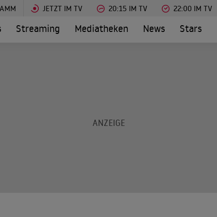
RAMM
JETZT IM TV
20:15 IM TV
22:00 IM TV
s
Streaming
Mediatheken
News
Stars