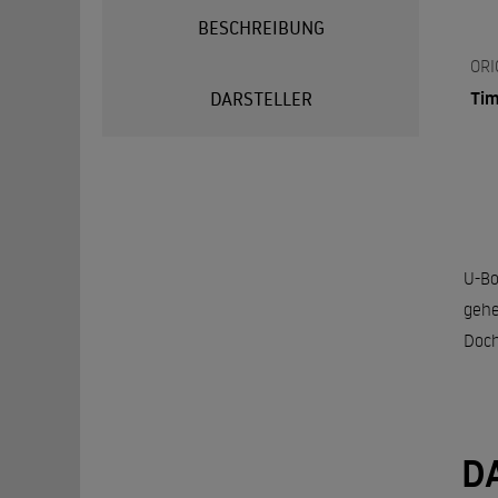
BESCHREIBUNG
ORI
Tim
DARSTELLER
U-Bo
gehe
Doch
D