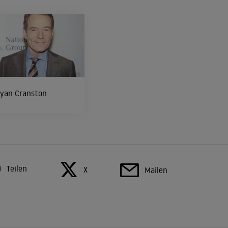
ryan Cranston
Teilen
X
Mailen