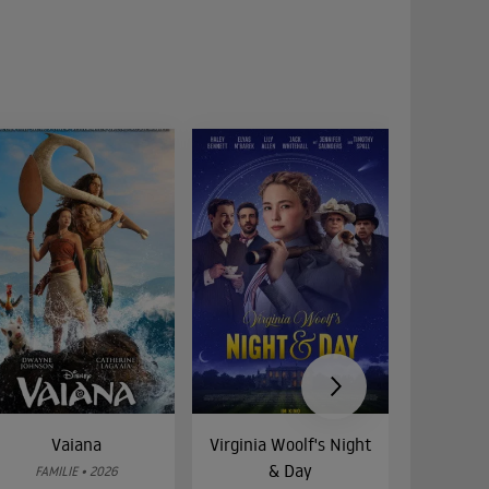
Vaiana
Virginia Woolf's Night
Etw
& Day
Bes
FAMILIE • 2026