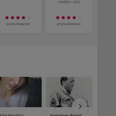
KOMÖDIE • 2026
DRA
prisma-Redaktion
prisma-Redaktion
prism
Julia Koschitz
Humphrey Bogart
Cathy 