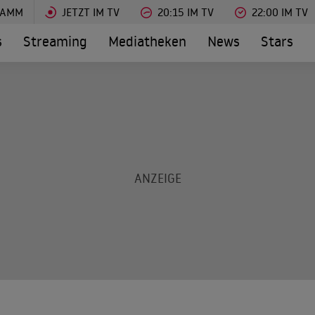
RAMM
JETZT IM TV
20:15 IM TV
22:00 IM TV
s
Streaming
Mediatheken
News
Stars