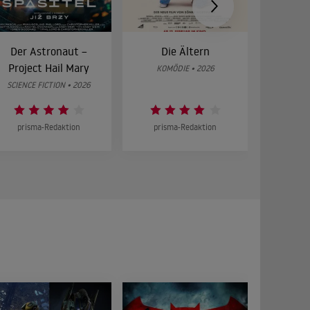
Der Astronaut –
Die Ältern
28 Year
Project Hail Mary
Bon
KOMÖDIE • 2026
SCIENCE FICTION • 2026
HOR
prisma-Redaktion
prisma-Redaktion
prism