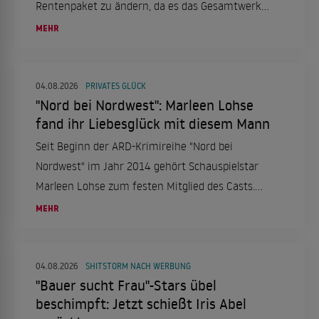
Rentenpaket zu ändern, da es das Gesamtwerk
ins Wanken bringen könnte. Die
MEHR
Rentenkommission habe einen überzeugenden
Vorschlag erarbeitet, der
Generationengerechtigkeit sicherstellen soll.
04.08.2026
PRIVATES GLÜCK
"Nord bei Nordwest": Marleen Lohse
fand ihr Liebesglück mit diesem Mann
Seit Beginn der ARD-Krimireihe "Nord bei
Nordwest" im Jahr 2014 gehört Schauspielstar
Marleen Lohse zum festen Mitglied des Casts.
Auch privat hat die 42-jährige inzwischen ihr
MEHR
großes Glück gefunden.
04.08.2026
SHITSTORM NACH WERBUNG
"Bauer sucht Frau"-Stars übel
beschimpft: Jetzt schießt Iris Abel