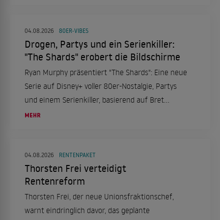
um mögliche Nachrücker-Paare.
04.08.2026
80ER-VIBES
Drogen, Partys und ein Serienkiller:
"The Shards" erobert die Bildschirme
Ryan Murphy präsentiert "The Shards": Eine neue
Serie auf Disney+ voller 80er-Nostalgie, Partys
und einem Serienkiller, basierend auf Bret
Easton Ellis' Roman.
MEHR
04.08.2026
RENTENPAKET
Thorsten Frei verteidigt
Rentenreform
Thorsten Frei, der neue Unionsfraktionschef,
warnt eindringlich davor, das geplante