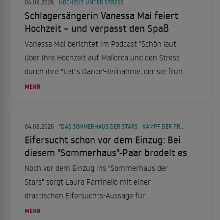
04.08.2026
HOCHZEIT UNTER STRESS
Schlagersängerin Vanessa Mai feiert
Hochzeit – und verpasst den Spaß
Vanessa Mai berichtet im Podcast "Schön laut"
über ihre Hochzeit auf Mallorca und den Stress
durch ihre "Let"s Dance'-Teilnahme, der sie früh
ins Bett trieb.
MEHR
04.08.2026
"DAS SOMMERHAUS DER STARS - KAMPF DER PROMIPAARE"
Eifersucht schon vor dem Einzug: Bei
diesem "Sommerhaus"-Paar brodelt es
Noch vor dem Einzug ins "Sommerhaus der
Stars" sorgt Laura Parrinello mit einer
drastischen Eifersuchts-Aussage für
Gesprächsstoff. Gleichzeitig kursieren Gerüchte
MEHR