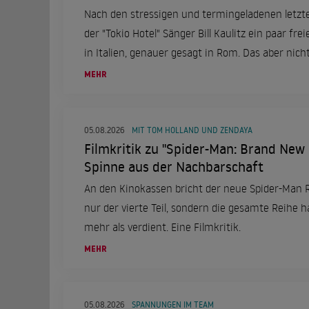
Nach den stressigen und termingeladenen letzt
der "Tokio Hotel" Sänger Bill Kaulitz ein paar frei
in Italien, genauer gesagt in Rom. Das aber nicht
einer ganz besonderen Frau an seiner Seite.
MEHR
05.08.2026
MIT TOM HOLLAND UND ZENDAYA
Filmkritik zu "Spider-Man: Brand New
Spinne aus der Nachbarschaft
An den Kinokassen bricht der neue Spider-Man 
nur der vierte Teil, sondern die gesamte Reihe ha
mehr als verdient. Eine Filmkritik.
MEHR
05.08.2026
SPANNUNGEN IM TEAM