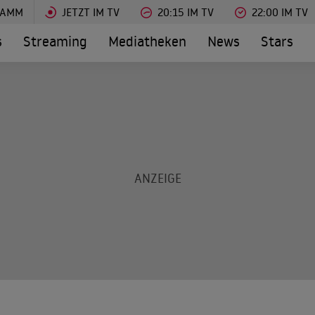
RAMM
JETZT IM TV
20:15 IM TV
22:00 IM TV
s
Streaming
Mediatheken
News
Stars