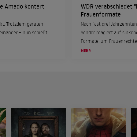
jke Amado kontert
WDR verabschiedet "
Frauenformate
ekt. Trotzdem geraten
Nach fast drei Jahrzehnten
inander – nun schießt
Sender reagiert auf sinken
Formate, um Frauenrechte
thematisieren.
MEHR