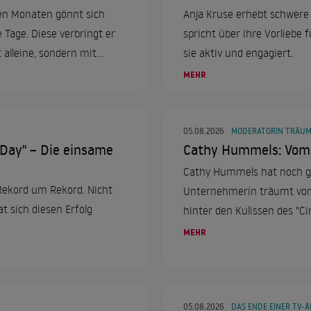
en Monaten gönnt sich
Anja Kruse erhebt schwere
e Tage. Diese verbringt er
spricht über ihre Vorliebe f
 alleine, sondern mit
sie aktiv und engagiert.
MEHR
05.08.2026
MODERATORIN TRÄU
 Day" – Die einsame
Cathy Hummels: Vom 
Cathy Hummels hat noch gr
Rekord um Rekord. Nicht
Unternehmerin träumt von 
t sich diesen Erfolg
hinter den Kulissen des "Cir
Ambitionen und sprach über
MEHR
05.08.2026
DAS ENDE EINER TV-Ä