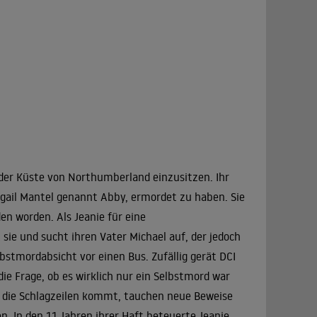
 der Küste von Northumberland einzusitzen. Ihr
igail Mantel genannt Abby, ermordet zu haben. Sie
en worden. Als Jeanie für eine
sie und sucht ihren Vater Michael auf, der jedoch
lbstmordabsicht vor einen Bus. Zufällig gerät DCI
die Frage, ob es wirklich nur ein Selbstmord war
in die Schlagzeilen kommt, tauchen neue Beweise
ten. In den 11 Jahren ihrer Haft beteuerte Jeanie