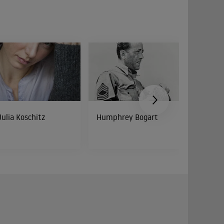
Julia Koschitz
Humphrey Bogart
Peter Di