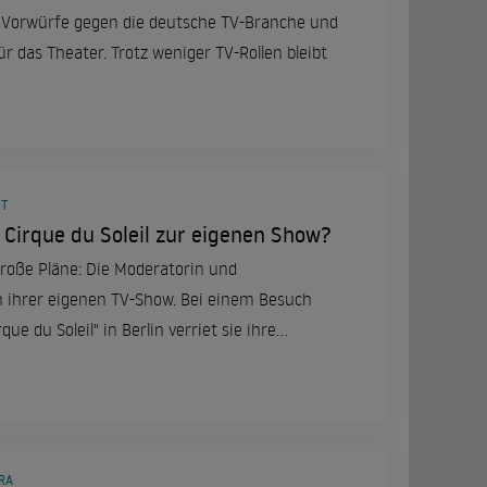
 Vorwürfe gegen die deutsche TV-Branche und
ür das Theater. Trotz weniger TV-Rollen bleibt
MT
Cirque du Soleil zur eigenen Show?
oße Pläne: Die Moderatorin und
ihrer eigenen TV-Show. Bei einem Besuch
que du Soleil" in Berlin verriet sie ihre
 ihre Erfahrungen bei "Die Verräter".
RA