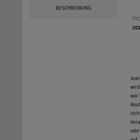
BESCHREIBUNG
PR
20
Jean
wird
war 
Rout
nich
Vera
oder
auf,