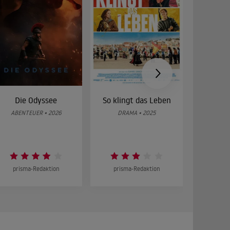
Die Odyssee
So klingt das Leben
Was 
g
ABENTEUER • 2026
DRAMA • 2025
DOKUMENT
prisma-Redaktion
prisma-Redaktion
prism