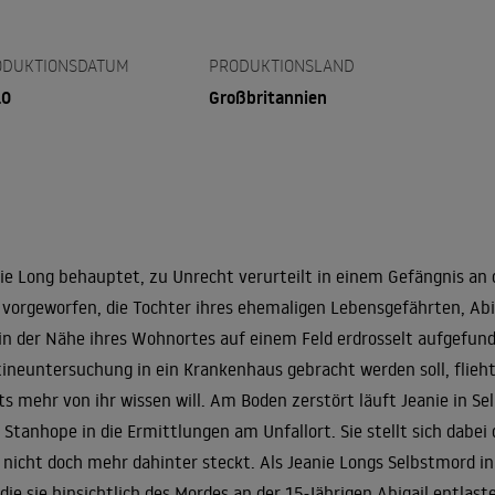
ODUKTIONSDATUM
PRODUKTIONSLAND
10
Großbritannien
ie Long behauptet, zu Unrecht verurteilt in einem Gefängnis an
 vorgeworfen, die Tochter ihres ehemaligen Lebensgefährten, Ab
in der Nähe ihres Wohnortes auf einem Feld erdrosselt aufgefund
ineuntersuchung in ein Krankenhaus gebracht werden soll, flieht 
ts mehr von ihr wissen will. Am Boden zerstört läuft Jeanie in Se
 Stanhope in die Ermittlungen am Unfallort. Sie stellt sich dabei 
 nicht doch mehr dahinter steckt. Als Jeanie Longs Selbstmord 
 die sie hinsichtlich des Mordes an der 15-Jährigen Abigail entlas