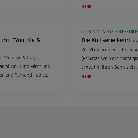
MEHR
06.08.2026
NOSTALGISCHES COM
k mit "You, Me &
Die Kultserie kehrt zu
Vor 20 Jahren endete die ARD
t "You, Me & Italy"
(Felicitas Woll) ein nostal
trol: Der Dino Film" und
erneut in ihren Bann zieht.
euer und Romantik ab dem
MEHR