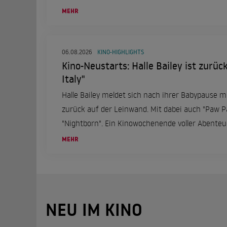
MEHR
06.08.2026
KINO-HIGHLIGHTS
Kino-Neustarts: Halle Bailey ist zurüc
Italy"
Halle Bailey meldet sich nach ihrer Babypause mi
zurück auf der Leinwand. Mit dabei auch "Paw Pa
"Nightborn". Ein Kinowochenende voller Abent
6. August.
MEHR
NEU IM KINO