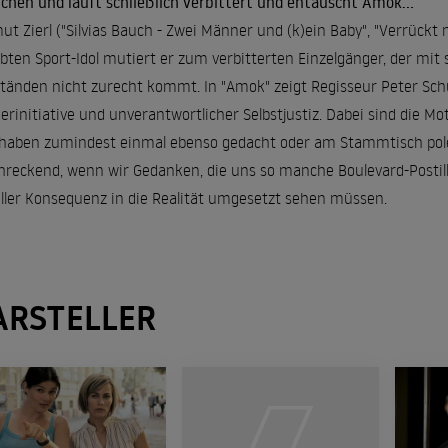
ichen und läuft schließlich verbittert und entäuscht Amok...
ut Zierl ("Silvias Bauch - Zwei Männer und (k)ein Baby", "Verrückt n
ebten Sport-Idol mutiert er zum verbitterten Einzelgänger, der mit
änden nicht zurecht kommt. In "Amok" zeigt Regisseur Peter Sch
erinitiative und unverantwortlicher Selbstjustiz. Dabei sind die Mo
haben zumindest einmal ebenso gedacht oder am Stammtisch pole
hreckend, wenn wir Gedanken, die uns so manche Boulevard-Postill
oller Konsequenz in die Realität umgesetzt sehen müssen.
ARSTELLER