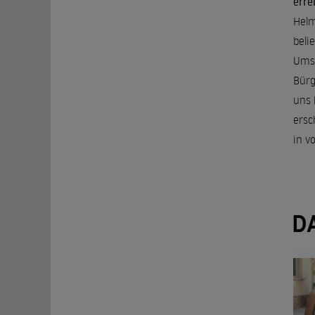
erre
Helm
beli
Umst
Bürg
uns 
ersc
in v
D