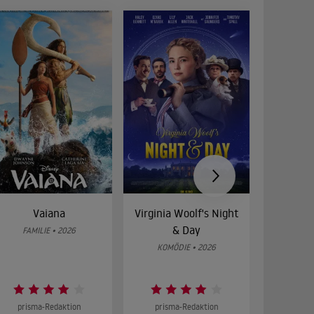
Vaiana
Virginia Woolf's Night
Etw
& Day
Bes
FAMILIE • 2026
KOMÖDIE • 2026
DRA
prisma-Redaktion
prisma-Redaktion
prism