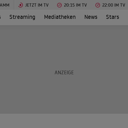
RAMM
JETZT IM TV
20:15 IM TV
22:00 IM TV
s
Streaming
Mediatheken
News
Stars