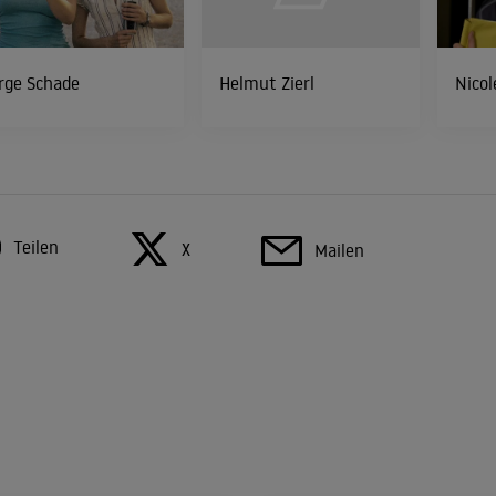
rge Schade
Helmut Zierl
Nicol
Teilen
X
Mailen