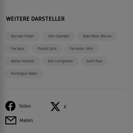
WEITERE DARSTELLER
Norman Foster
John Coomber
Rees Peter Wynne
Fox Sara
Picardi Carla
Forrester John
Walter Kielholz
Ken Livingstone
Scott Paul
Partington Robin
Teilen
X
Mailen