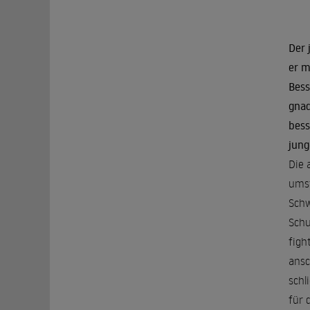
Der 
er m
Bess
gnad
bess
jung
Die 
umst
Schw
Schu
figh
ansc
schl
für 