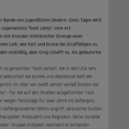
er Bande von jugendlichen Dealern. Eines Tages wird
in sogenanntes "boot camp", eine Art
n mit brutaler militärischer Strenge einer
en Leib, wie hart und brutal die Straffälligen zu
n rückfällig, aber Greg schafft es. Als geläuterter
en so genannten "boot camps", die in den USA sehr
d beleuchtet die dunkle und depressive Welt der
icht: Im Alter von zwölf Jahren verließ Dutton die
oc" - für die auf den Straßen ausgeführten "rock
er wegen Totschlags für zwei Jahre ins Gefängnis,
n Gefängniswärter tätlich angriff, verbrachte Dutton
Schauspieler, Produzent und Regisseur. Seine Vorliebe
heater- Gruppe mitspielt. Nachdem er entlassen