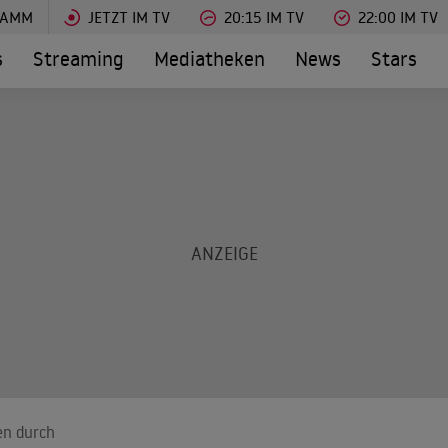
RAMM
JETZT IM TV
20:15 IM TV
22:00 IM TV
s
Streaming
Mediatheken
News
Stars
en durch