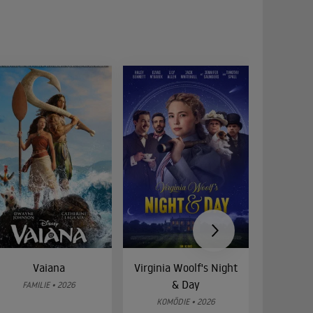
Vaiana
Virginia Woolf's Night
Etw
& Day
Bes
FAMILIE • 2026
KOMÖDIE • 2026
DRA