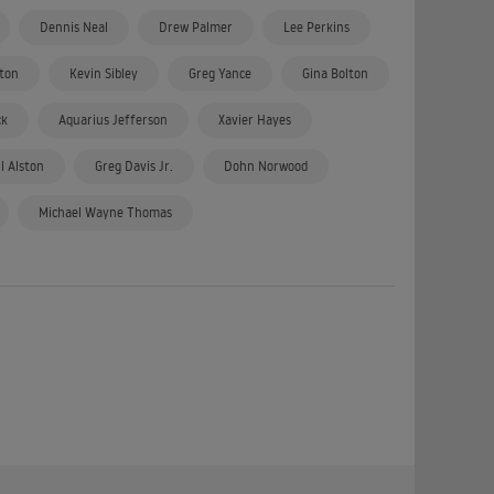
Dennis Neal
Drew Palmer
Lee Perkins
ton
Kevin Sibley
Greg Yance
Gina Bolton
ck
Aquarius Jefferson
Xavier Hayes
l Alston
Greg Davis Jr.
Dohn Norwood
Michael Wayne Thomas