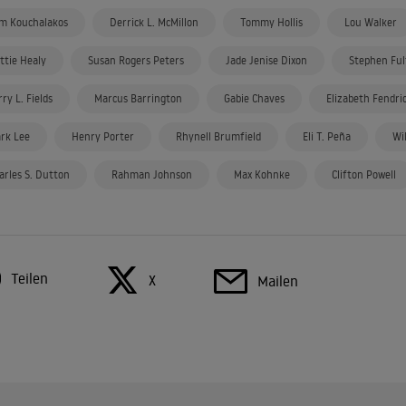
m Kouchalakos
Derrick L. McMillon
Tommy Hollis
Lou Walker
ttie Healy
Susan Rogers Peters
Jade Jenise Dixon
Stephen Ful
rry L. Fields
Marcus Barrington
Gabie Chaves
Elizabeth Fendri
rk Lee
Henry Porter
Rhynell Brumfield
Eli T. Peña
Wil
arles S. Dutton
Rahman Johnson
Max Kohnke
Clifton Powell
Teilen
X
Mailen