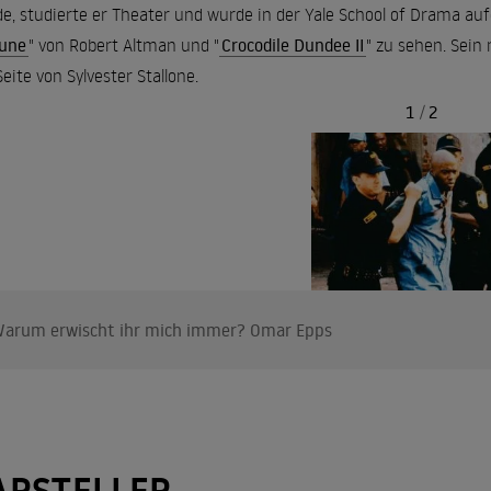
e, studierte er Theater und wurde in der Yale School of Drama au
tune
" von Robert Altman und "
Crocodile Dundee II
" zu sehen. Sein 
Seite von Sylvester Stallone.
1
/
2
arum erwischt ihr mich immer? Omar Epps