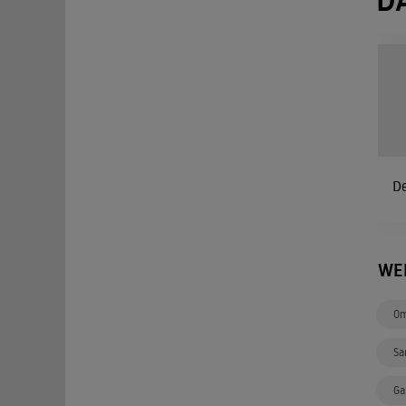
D
De
WE
Om
Sa
Ga