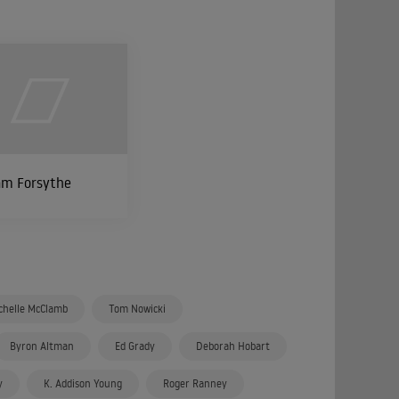
am Forsythe
chelle McClamb
Tom Nowicki
Byron Altman
Ed Grady
Deborah Hobart
y
K. Addison Young
Roger Ranney