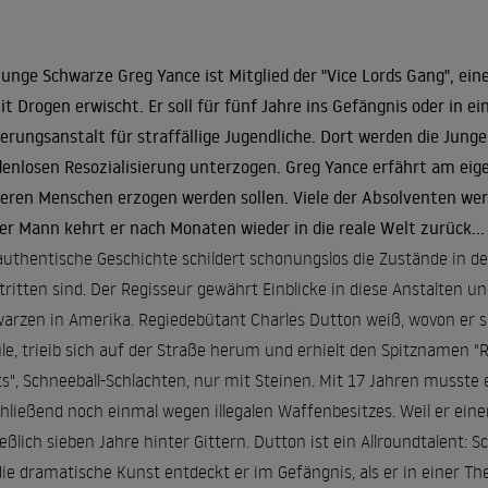
junge Schwarze Greg Yance ist Mitglied der "Vice Lords Gang", ein
it Drogen erwischt. Er soll für fünf Jahre ins Gefängnis oder in e
erungsanstalt für straffällige Jugendliche. Dort werden die Junge
enlosen Resozialisierung unterzogen. Greg Yance erfährt am eigen
eren Menschen erzogen werden sollen. Viele der Absolventen werde
er Mann kehrt er nach Monaten wieder in die reale Welt zurück...
authentische Geschichte schildert schonungslos die Zustände in d
ritten sind. Der Regisseur gewährt Einblicke in diese Anstalten un
arzen in Amerika. Regiedebütant Charles Dutton weiß, wovon er spr
le, trieib sich auf der Straße herum und erhielt den Spitznamen "R
ts", Schneeball-Schlachten, nur mit Steinen. Mit 17 Jahren musste 
hließend noch einmal wegen illegalen Waffenbesitzes. Weil er eine
ießlich sieben Jahre hinter Gittern. Dutton ist ein Allroundtalent: 
die dramatische Kunst entdeckt er im Gefängnis, als er in einer T