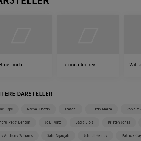
ARSTELLER
lroy Lindo
Lucinda Jenney
Willi
ITERE DARSTELLER
ar Epps
Rachel Ticotin
Treach
Justin Pierce
Robin Mi
ndra 'Pepa' Denton
Jo D. Jonz
Badja Djola
Kristen Jones
ry Anthony Williams
Sahr Ngaujah
Johnell Gainey
Patricia Cla