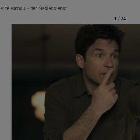
le: teleschau – der Mediendienst
1
/
24