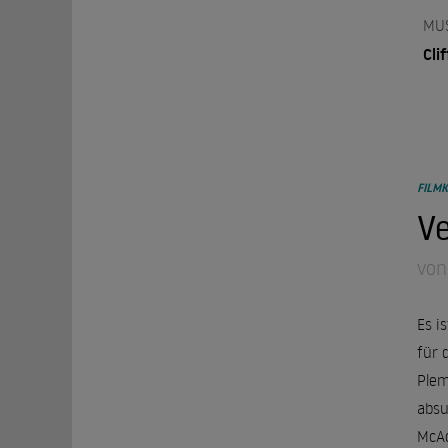
MU
Cli
FILMK
Ve
von
Es i
für 
Plem
absu
McAd