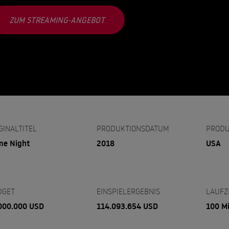
ZUM STREAMING-ANGEBOT
GINALTITEL
PRODUKTIONSDATUM
PRODU
me Night
2018
USA
DGET
EINSPIELERGEBNIS
LAUFZ
000.000 USD
114.093.654 USD
100 M