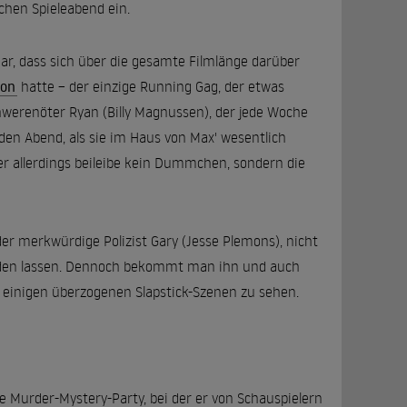
chen Spieleabend ein.
aar, dass sich über die gesamte Filmlänge darüber
ton
hatte – der einzige Running Gag, der etwas
hwerenöter Ryan (Billy Magnussen), der jede Woche
den Abend, als sie im Haus von Max' wesentlich
 er allerdings beileibe kein Dummchen, sondern die
er merkwürdige Polizist Gary (Jesse Plemons), nicht
eiden lassen. Dennoch bekommt man ihn und auch
n einigen überzogenen Slapstick-Szenen zu sehen.
e Murder-Mystery-Party, bei der er von Schauspielern