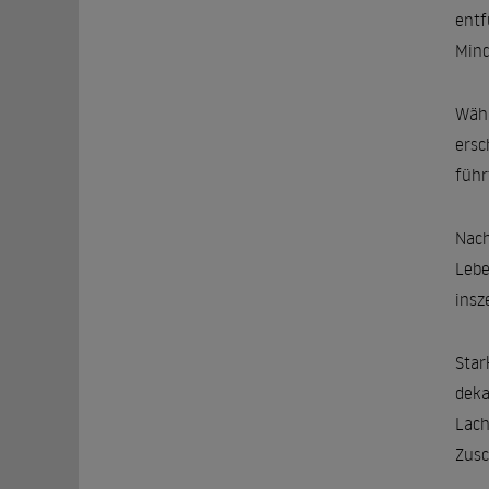
entf
Mind
Währ
ersc
führ
Nach
Lebe
insz
Star
deka
Lach
Zusc