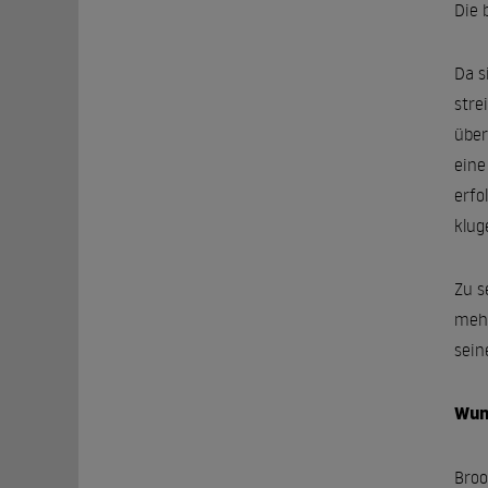
Die 
Da s
stre
über
eine
erfo
klug
Zu s
mehr
sein
Wun
Broo