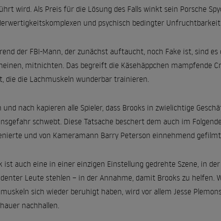
ührt wird. Als Preis für die Lösung des Falls winkt sein Porsche Sp
erwertigkeitskomplexen und psychisch bedingter Unfruchtbarkeit 
end der FBI-Mann, der zunächst auftaucht, noch Fake ist, sind es d
heinen, mitnichten. Das begreift die Käsehäppchen mampfende Cre
t, die die Lachmuskeln wunderbar trainieren.
 und nach kapieren alle Spieler, dass Brooks in zwielichtige Geschä
nsgefahr schwebt. Diese Tatsache beschert dem auch im Folgende
enierte und von Kameramann Barry Peterson einnehmend gefilmt
k ist auch eine in einer einzigen Einstellung gedrehte Szene, in de
denter Leute stehlen – in der Annahme, damit Brooks zu helfen. We
muskeln sich wieder beruhigt haben, wird vor allem Jesse Plemo
hauer nachhallen.