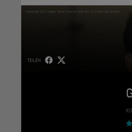
Fotoquelle: 2017 Hopper Stone / Warner Bros. Ent. Inc./ New Line Cinema
TEILEN
KI