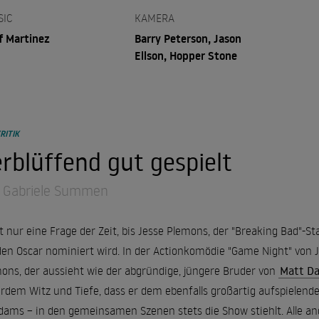
SIC
KAMERA
ff Martinez
Barry Peterson, Jason
Ellson, Hopper Stone
RITIK
rblüffend gut gespielt
 Gabriele Summen
st nur eine Frage der Zeit, bis Jesse Plemons, der "Breaking Bad"-St
den Oscar nominiert wird. In der Actionkomödie "Game Night" von J
ons, der aussieht wie der abgründige, jüngere Bruder von
Matt D
rdem Witz und Tiefe, dass er dem ebenfalls großartig aufspielen
ams – in den gemeinsamen Szenen stets die Show stiehlt. Alle an