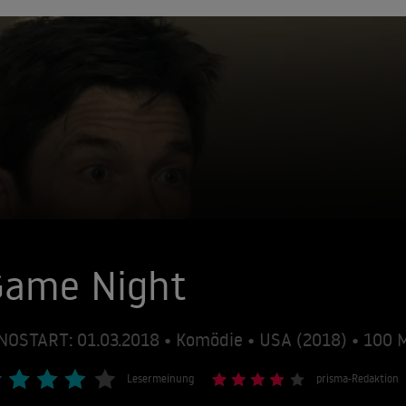
Game Night
NOSTART: 01.03.2018 • Komödie • USA (2018) • 100
Lesermeinung
prisma-Redaktion