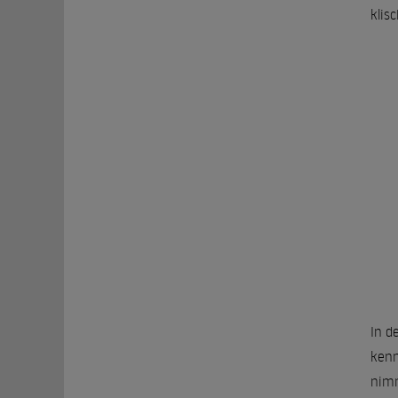
klis
In d
kenn
nimm