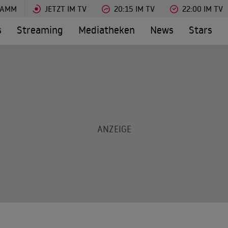
RAMM
JETZT IM TV
20:15 IM TV
22:00 IM TV
s
Streaming
Mediatheken
News
Stars