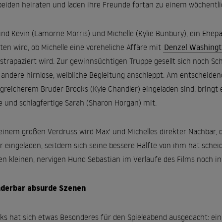
beiden heiraten und laden ihre Freunde fortan zu einem wöchentli
ind Kevin (Lamorne Morris) und Michelle (Kylie Bunbury), ein Ehep
iten wird, ob Michelle eine voreheliche Affäre mit
Denzel Washing
strapaziert wird. Zur gewinnsüchtigen Truppe gesellt sich noch Sc
 andere hirnlose, weibliche Begleitung anschleppt. Am entscheiden
lgreicherem Bruder Brooks (Kyle Chandler) eingeladen sind, bringt
e und schlagfertige Sarah (Sharon Horgan) mit.
einem großen Verdruss wird Max' und Michelles direkter Nachbar, d
 eingeladen, seitdem sich seine bessere Hälfte von ihm hat sch
en kleinen, nervigen Hund Sebastian im Verlaufe des Films noch i
derbar absurde Szenen
ks hat sich etwas Besonderes für den Spieleabend ausgedacht: ein