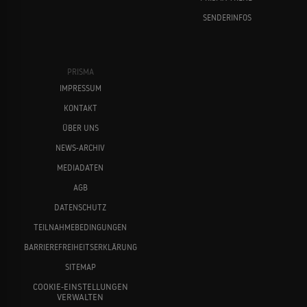
SENDERINFOS
Rachel Weisz
Adrien Brody
PRISMA
IMPRESSUM
KONTAKT
ÜBER UNS
NEWS-ARCHIV
MEDIADATEN
Ralph Fiennes
Bill Murray
AGB
DATENSCHUTZ
TEILNAHMEBEDINGUNGEN
BARRIEREFREIHEITSERKLÄRUNG
SITEMAP
COOKIE-EINSTELLUNGEN
VERWALTEN