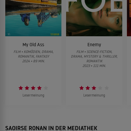
Am Strand
2017
DRAMA
Lady Bird
2017
My Old Ass
Enemy
KOMÖDIE
FILM • KOMÖDIEN, DRAMA,
FILM • SCIENCE-FICTION,
ROMANTIK, FANTASY
DRAMA, MYSTERY & THRILLER,
2024 • 89 MIN.
ROMANTIK
2023 • 111 MIN.
Loving Vincent
2017
TRICKFILM
Lesermeinung
Lesermeinung
Brooklyn - Eine Liebe zwischen zwei
2015
Welten
DRAMA
SAOIRSE RONAN IN DER MEDIATHEK