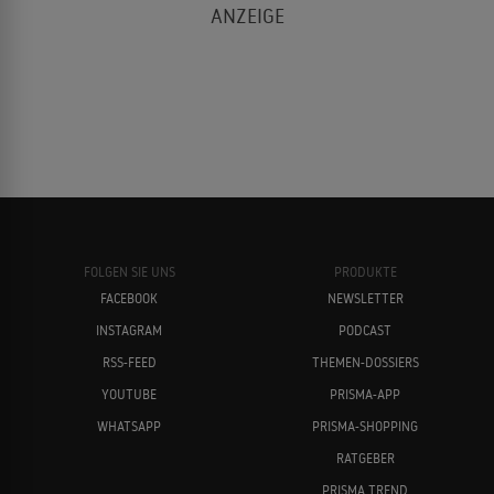
Léa Seydoux
Cate Blanchett
FOLGEN SIE UNS
PRODUKTE
FACEBOOK
NEWSLETTER
INSTAGRAM
PODCAST
Stanley Tucci
Tilda Swinton
RSS-FEED
THEMEN-DOSSIERS
YOUTUBE
PRISMA-APP
WHATSAPP
PRISMA-SHOPPING
RATGEBER
PRISMA TREND