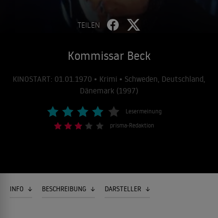
TEILEN
Kommissar Beck
KINOSTART: 01.01.1970 • Krimi • Schweden, Deutschland,
Dänemark (1997)
Lesermeinung
prisma-Redaktion
INFO
BESCHREIBUNG
DARSTELLER