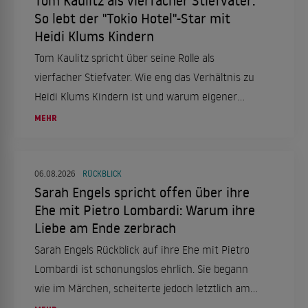
Tom Kaulitz als vierfacher Stiefvater:
So lebt der "Tokio Hotel"-Star mit
Heidi Klums Kindern
Tom Kaulitz spricht über seine Rolle als
vierfacher Stiefvater. Wie eng das Verhältnis zu
Heidi Klums Kindern ist und warum eigener
Nachwuchs kein Thema ist.
MEHR
06.08.2026
RÜCKBLICK
Sarah Engels spricht offen über ihre
Ehe mit Pietro Lombardi: Warum ihre
Liebe am Ende zerbrach
Sarah Engels Rückblick auf ihre Ehe mit Pietro
Lombardi ist schonungslos ehrlich. Sie begann
wie im Märchen, scheiterte jedoch letztlich am
enormen Druck.