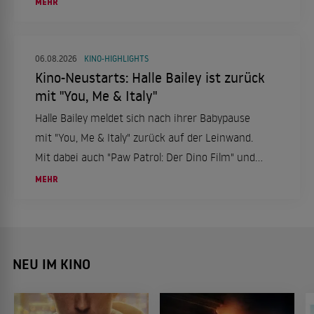
MEHR
06.08.2026
KINO-HIGHLIGHTS
Kino-Neustarts: Halle Bailey ist zurück
mit "You, Me & Italy"
Halle Bailey meldet sich nach ihrer Babypause
mit "You, Me & Italy" zurück auf der Leinwand.
Mit dabei auch "Paw Patrol: Der Dino Film" und
"Nightborn". Ein Kinowochenende voller
MEHR
Abenteuer und Romantik ab dem 6. August.
NEU IM KINO