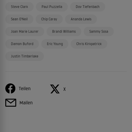
Steve Clark
Paul Puzzella
Dov Tiefenbach
Sean O'Neil
Chip Caray
Ananda Lewis
Joan Marie Laurer
Brandi Williams
Sammy Sosa
Damon Buford
Eric Young
Chris Kirkpatrick
Justin Timberlake
Teilen
X
Mailen