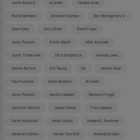
James Bulliard
Al Green
Tamala Jones
Richie Sambora
Amanda Foreman
Dan Montgomery Jr.
Dave Foley
Jerry Stiller
David Fraser
Jenny Parsons
Kristin Booth
Allen Alvarado
Justin Timberlake
Chris Kirkpatrick
Ananda Lewis
Damon Buford
Eric Young
GQ
Sammy Sosa
Paul Puzzella
James Bulliard
Al Green
Jenny Parsons
Sandra Caldwell
Ramona Pringle
Jonathan Watton
Jeanie Calleja
Tracy Dawson
Sarah McDonald
Kelley Hazen
Howard E. Brechner
Alexandra Delory
Adrian Churchill
Amanda Brydon