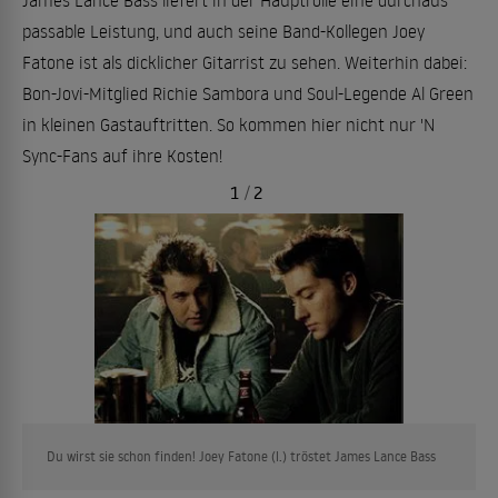
James Lance Bass liefert in der Hauptrolle eine durchaus
passable Leistung, und auch seine Band-Kollegen Joey
Fatone ist als dicklicher Gitarrist zu sehen. Weiterhin dabei:
Bon-Jovi-Mitglied Richie Sambora und Soul-Legende Al Green
in kleinen Gastauftritten. So kommen hier nicht nur 'N
Sync-Fans auf ihre Kosten!
1
/
2
Du wirst sie schon finden! Joey Fatone (l.) tröstet James Lance Bass