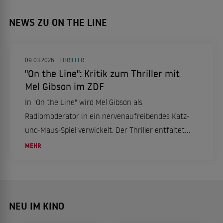
NEWS ZU ON THE LINE
09.03.2026
THRILLER
"On the Line": Kritik zum Thriller mit
Mel Gibson im ZDF
In "On the Line" wird Mel Gibson als
Radiomoderator in ein nervenaufreibendes Katz-
und-Maus-Spiel verwickelt. Der Thriller entfaltet
sich im ZDF-Montagskino mit überraschenden
MEHR
Wendungen.
NEU IM KINO