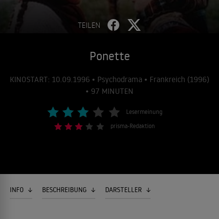
TEILEN
Ponette
KINOSTART: 10.09.1996 • Psychodrama • Frankreich (1996)
• 97 MINUTEN
Lesermeinung
prisma-Redaktion
INFO
BESCHREIBUNG
DARSTELLER