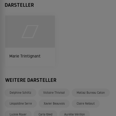
DARSTELLER
Marie Trintignant
WEITERE DARSTELLER
Delphine Schiltz
Victoire Thivisol
Matiaz Bureau Caton
Léopoldine Serre
Xavier Beauvois
Claire Nebout
Luckie Royer
Carla Ibled
Aurélie Vérillon