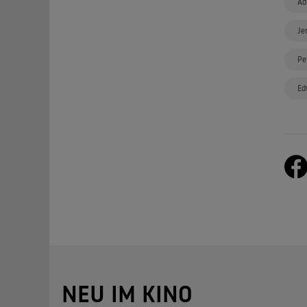
Ad
Je
Pe
Ed
NEU IM KINO