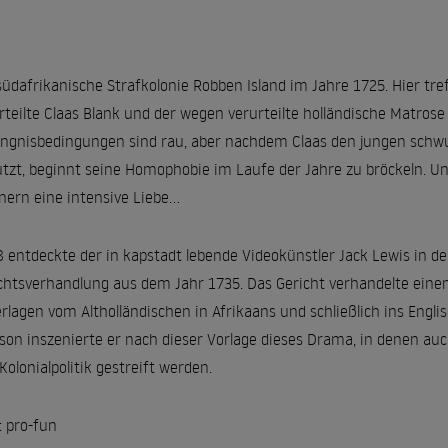
südafrikanische Strafkolonie Robben Island im Jahre 1725. Hier tr
rteilte Claas Blank und der wegen verurteilte holländische Matrose
ngnisbedingungen sind rau, aber nachdem Claas den jungen schwule
tzt, beginnt seine Homophobie im Laufe der Jahre zu bröckeln. Un
ern eine intensive Liebe...
 entdeckte der in kapstadt lebende Videokünstler Jack Lewis in d
chtsverhandlung aus dem Jahr 1735. Das Gericht verhandelte einen
rlagen vom Altholländischen in Afrikaans und schließlich ins Eng
son inszenierte er nach dieser Vorlage dieses Drama, in denen
Kolonialpolitik gestreift werden.
: pro-fun