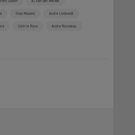
Brett Goldin
AJ Van der Merwe
a
Illias Moseko
Andre Lindveldt
ore
Colin le Roux
Andre Rousseau