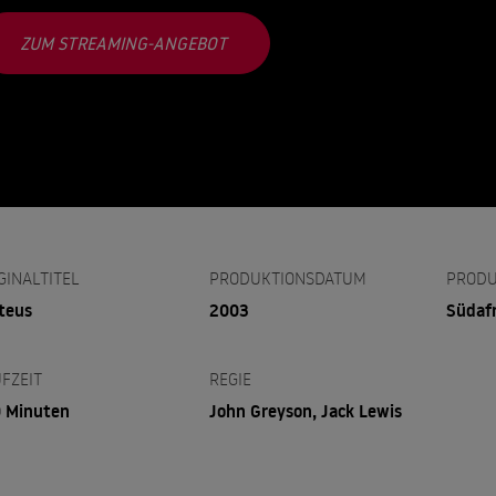
ZUM STREAMING-ANGEBOT
GINALTITEL
PRODUKTIONSDATUM
PRODU
teus
2003
Südafr
FZEIT
REGIE
 Minuten
John Greyson, Jack Lewis