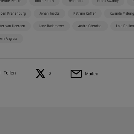
rienne Pearce
Robin Smith
Deon Lotz
Grant Swanby
roen Kranenburg
Johan Jacobs
Katrina Kaffer
Kwanda Malung
ter van Heerden
Jane Rademeyer
Andre Odendaal
Lola Dollim
win Angless
Teilen
X
Mailen