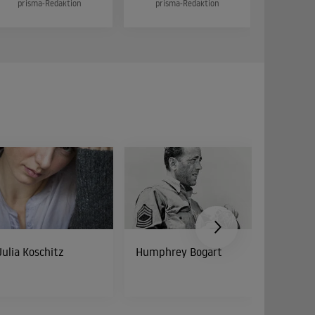
prisma-Redaktion
prisma-Redaktion
prism
Julia Koschitz
Humphrey Bogart
Peter Di