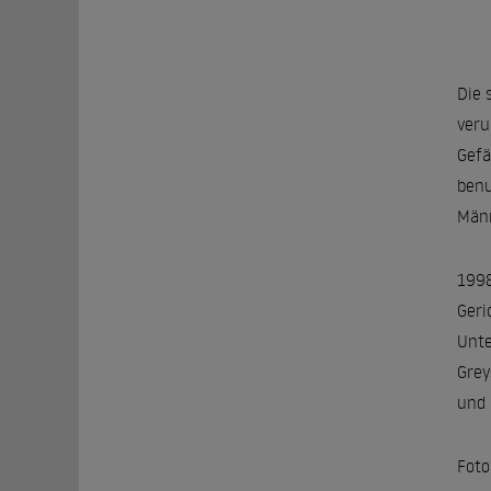
Die 
veru
Gefä
benu
Männ
1998
Geri
Unte
Grey
und 
Foto