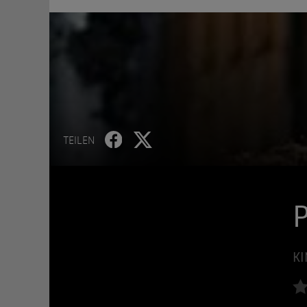
TEILEN
P
KI