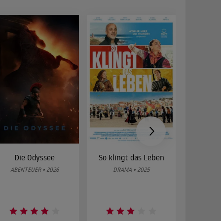
Die Odyssee
So klingt das Leben
Was 
g
ABENTEUER • 2026
DRAMA • 2025
DOKUMENT