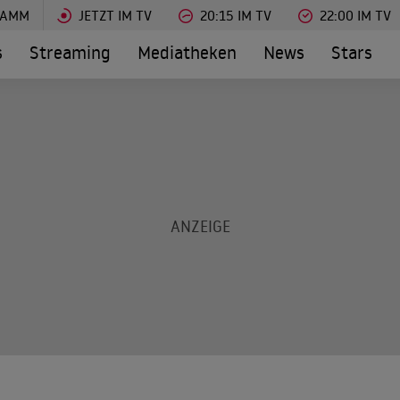
RAMM
JETZT IM TV
20:15 IM TV
22:00 IM TV
s
Streaming
Mediatheken
News
Stars