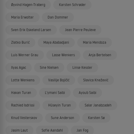
Øyvind Hagen-Traberg
Karsten Schrøder
Maria Erwolter
Dan Dommer
Sven Erik Eskeland Larsen
Jean Pierre Peuleve
Zlatko Burić
Maya Ababadjani
Maria Mendoza
Luis Werner Grau
Lasse Wenkers
Anja Bertelsen
Ilyas Agac
Sine Nielsen
Linse Kessler
Lotte Wenkens
Vasilije Bojičić
Slavica Knežević
Hakan Turan
L'ymani Saibi
Ayoub Saibi
Rachied Isdrissi
Hüseyin Turan
Salar Janabzadeh
Knud Vesterskov
Sune Anderson
Karsten Sø
Jasim Laut
Sofie Aandahl
Jan Fog