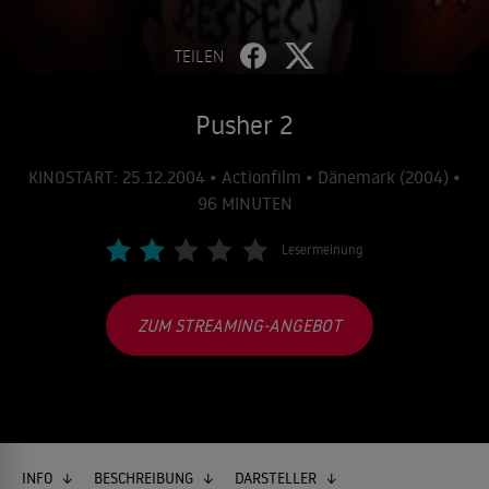
TEILEN
Pusher 2
KINOSTART: 25.12.2004 • Actionfilm • Dänemark (2004) •
96 MINUTEN
Lesermeinung
ZUM STREAMING-ANGEBOT
INFO
BESCHREIBUNG
DARSTELLER