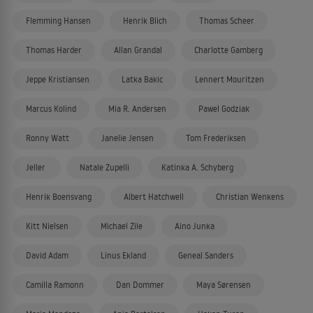
Flemming Hansen
Henrik Blich
Thomas Scheer
Thomas Harder
Allan Grandal
Charlotte Gamberg
Jeppe Kristiansen
Latka Bakic
Lennert Mouritzen
Marcus Kolind
Mia R. Andersen
Pawel Godziak
Ronny Watt
Janelie Jensen
Tom Frederiksen
Jeller
Natale Zupelli
Katinka A. Schyberg
Henrik Boensvang
Albert Hatchwell
Christian Wenkens
Kitt Nielsen
Michael Zile
Aino Junka
David Adam
Linus Ekland
Geneal Sanders
Camilla Ramonn
Dan Dommer
Maya Sørensen