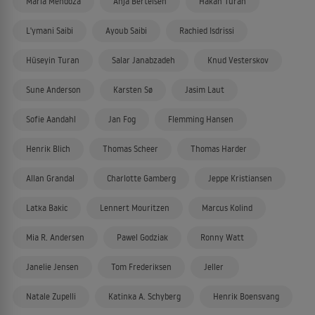
Maria Mendoza
Anja Bertelsen
Hakan Turan
L'ymani Saibi
Ayoub Saibi
Rachied Isdrissi
Hüseyin Turan
Salar Janabzadeh
Knud Vesterskov
Sune Anderson
Karsten Sø
Jasim Laut
Sofie Aandahl
Jan Fog
Flemming Hansen
Henrik Blich
Thomas Scheer
Thomas Harder
Allan Grandal
Charlotte Gamberg
Jeppe Kristiansen
Latka Bakic
Lennert Mouritzen
Marcus Kolind
Mia R. Andersen
Pawel Godziak
Ronny Watt
Janelie Jensen
Tom Frederiksen
Jeller
Natale Zupelli
Katinka A. Schyberg
Henrik Boensvang