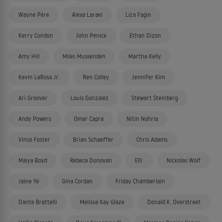
Wayne Pére
Alexa Laraki
Liza Fagin
Kerry Condon
John Penick
Ethan Dizon
Amy Hill
Miles Mussenden
Martha Kelly
Kevin LaRosa Jr.
Ren Colley
Jennifer Kim
Ari Groover
Louis Gonzalez
Stewart Steinberg
Andy Powers
Omar Capra
Nitin Nohria
Vince Foster
Brian Schaeffer
Chris Adams
Maiya Boyd
Rebeca Donovan
Elli
Nickolas Wolf
Jaine Ye
Gina Cordan
Friday Chamberlain
Dante Brattelli
Melissa Kay Glaze
Donald K. Overstreet