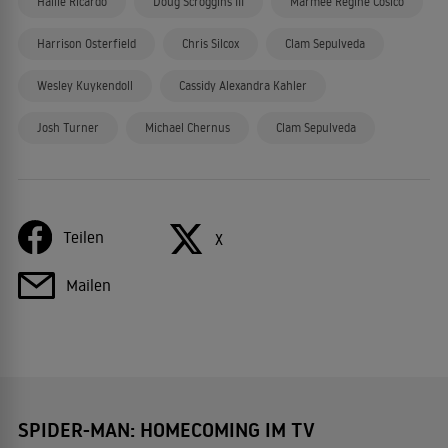
Hallie Ricardo
Doug Scroggins III
Marmee Regine Cosico
Harrison Osterfield
Chris Silcox
Clam Sepulveda
Wesley Kuykendoll
Cassidy Alexandra Kahler
Josh Turner
Michael Chernus
Clam Sepulveda
Teilen
X
Mailen
SPIDER-MAN: HOMECOMING IM TV