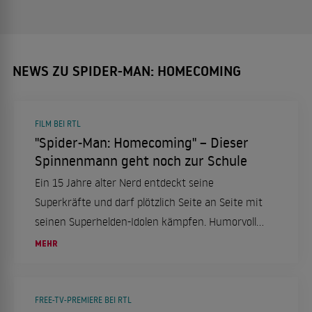
NEWS ZU SPIDER-MAN: HOMECOMING
FILM BEI RTL
"Spider-Man: Homecoming" – Dieser
Spinnenmann geht noch zur Schule
Ein 15 Jahre alter Nerd entdeckt seine
Superkräfte und darf plötzlich Seite an Seite mit
seinen Superhelden-Idolen kämpfen. Humorvolles
Reboot ohne Tiefgang.
MEHR
FREE-TV-PREMIERE BEI RTL