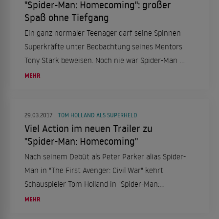
"Spider-Man: Homecoming": großer
Spaß ohne Tiefgang
Ein ganz normaler Teenager darf seine Spinnen-
Superkräfte unter Beobachtung seines Mentors
Tony Stark beweisen. Noch nie war Spider-Man so
liebenswürdig, lustig, frisch und unverbraucht.
MEHR
29.03.2017
TOM HOLLAND ALS SUPERHELD
Viel Action im neuen Trailer zu
"Spider-Man: Homecoming"
Nach seinem Debüt als Peter Parker alias Spider-
Man in "The First Avenger: Civil War" kehrt
Schauspieler Tom Holland in "Spider-Man:
Homecoming" als Netze-schwingender Superheld
MEHR
auf die Kino-Leinwand zurück. Ein neuer Trailer