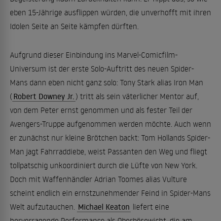
eben 15-Jährige ausflippen würden, die unverhofft mit ihren
Idolen Seite an Seite kämpfen dürften.
Aufgrund dieser Einbindung ins Marvel-Comicfilm-
Universum ist der erste Solo-Auftritt des neuen Spider-
Mans dann eben nicht ganz solo: Tony Stark alias Iron Man
(
Robert Downey Jr.
) tritt als sein väterlicher Mentor auf,
von dem Peter ernst genommen und als fester Teil der
Avengers-Truppe aufgenommen werden möchte. Auch wenn
er zunächst nur kleine Brötchen backt: Tom Hollands Spider-
Man jagt Fahrraddiebe, weist Passanten den Weg und fliegt
tollpatschig unkoordiniert durch die Lüfte von New York.
Doch mit Waffenhändler Adrian Toomes alias Vulture
scheint endlich ein ernstzunehmender Feind in Spider-Mans
Welt aufzutauchen.
Michael Keaton
liefert eine
hervorragende Performance als Oberbösewicht, die am