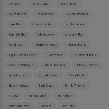
Zendaya
Donald Glover
Jacob Batalon
Laura Harrier
Tony Revolori
Bokeem Woodbine
Tyne Daly
Abraham Attah
Hannibal Buress
Kenneth Choi
Selenis Leyva
Angourie Rice
Martin Starr
Michael Chernus
Michael Mando
Logan Marshall-Green
Gary Weeks
Christopher Berry
Jorge Lendeborg Jr.
Tunde Adebimpe
Tiffany Espensen
Isabella Amara
Michael Barbieri
Josie Totah
Hemky Madera
Zach Cherry
Kirk R. Thatcher
Yu Lew
Sondra James
Bob Adrian
Gary Richardson
Stan Lee
Joe Hang