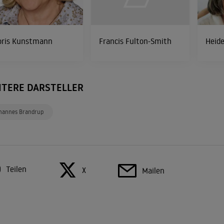
oris Kunstmann
Francis Fulton-Smith
Heide
ITERE DARSTELLER
hannes Brandrup
Teilen
X
Mailen