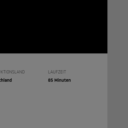
KTIONSLAND
LAUFZEIT
chland
85 Minuten