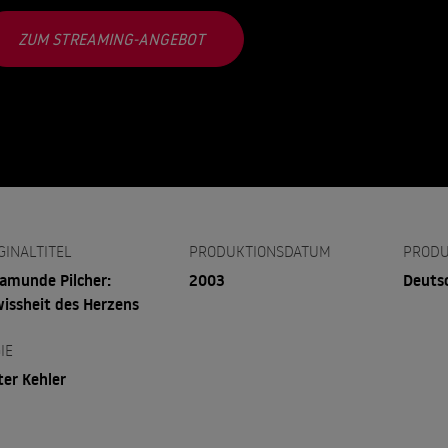
ZUM STREAMING-ANGEBOT
GINALTITEL
PRODUKTIONSDATUM
PRODU
amunde Pilcher:
2003
Deuts
issheit des Herzens
IE
ter Kehler