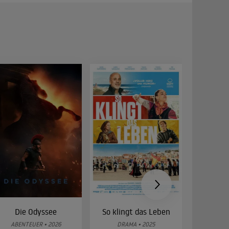
Die Odyssee
So klingt das Leben
Was 
g
ABENTEUER • 2026
DRAMA • 2025