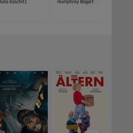
Julia Koschitz
Humphrey Bogart
Peter Di