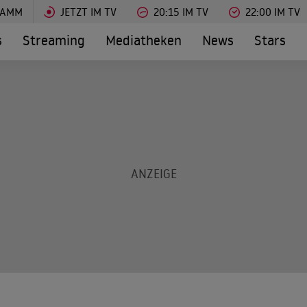
RAMM
JETZT IM TV
20:15 IM TV
22:00 IM TV
s
Streaming
Mediatheken
News
Stars