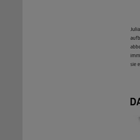
Juli
aufb
abbe
imme
sie 
D