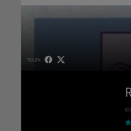
TEILEN
KI