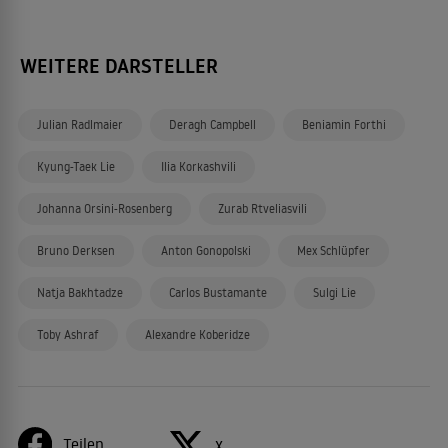
WEITERE DARSTELLER
Julian Radlmaier
Deragh Campbell
Beniamin Forthi
Kyung-Taek Lie
Ilia Korkashvili
Johanna Orsini-Rosenberg
Zurab Rtveliasvili
Bruno Derksen
Anton Gonopolski
Mex Schlüpfer
Natja Bakhtadze
Carlos Bustamante
Sulgi Lie
Toby Ashraf
Alexandre Koberidze
Teilen
X