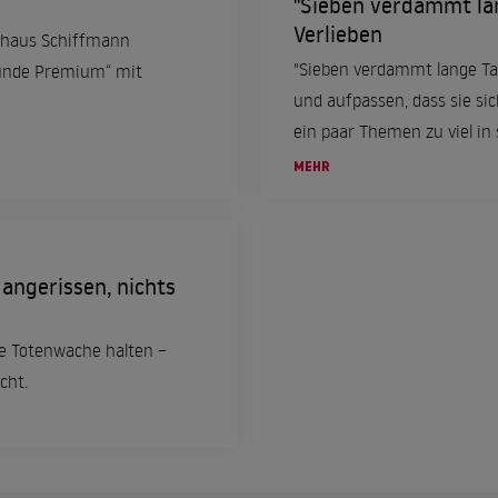
"Sieben verdammt lan
Verlieben
dhaus Schiffmann
"Sieben verdammt lange Ta
sunde Premium“ mit
und aufpassen, dass sie sic
ein paar Themen zu viel in
Bestsellers von Jonathan Tr
MEHR
angerissen, nichts
e Totenwache halten –
cht.