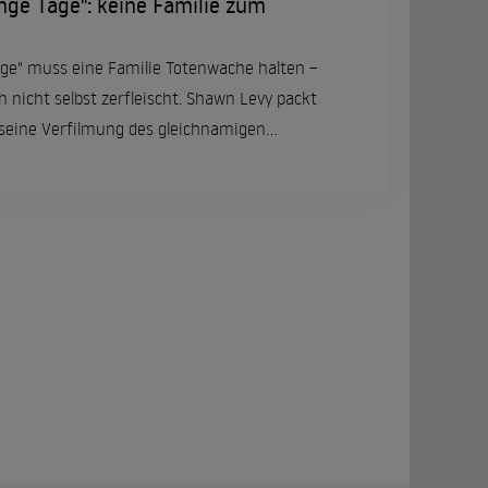
ge Tage": keine Familie zum
ge" muss eine Familie Totenwache halten –
h nicht selbst zerfleischt. Shawn Levy packt
 seine Verfilmung des gleichnamigen
opper.