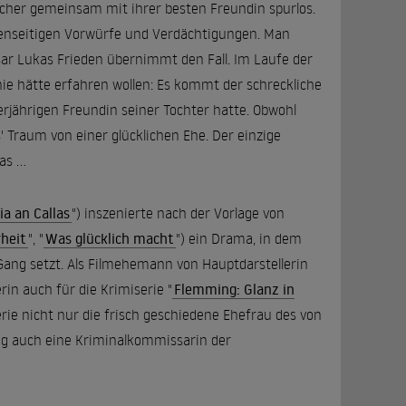
ischer gemeinsam mit ihrer besten Freundin spurlos.
gegenseitigen Vorwürfe und Verdächtigungen. Man
ar Lukas Frieden übernimmt den Fall. Im Laufe der
 nie hätte erfahren wollen: Es kommt der schreckliche
erjährigen Freundin seiner Tochter hatte. Obwohl
' Traum von einer glücklichen Ehe. Der einzige
s ...
ia an Callas
") in­szenierte nach der Vorlage von
rheit
", "
Was glücklich macht
") ein Drama, in dem
ang setzt. Als Filmehemann von Hauptdarstellerin
rin auch für die Krimiserie "
Flemming: Glanz in
erie nicht nur die frisch geschiedene Ehefrau des von
tig auch eine Kriminalkommissarin der