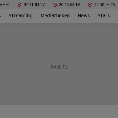
RAMM
JETZT IM TV
20:15 IM TV
22:00 IM TV
s
Streaming
Mediatheken
News
Stars