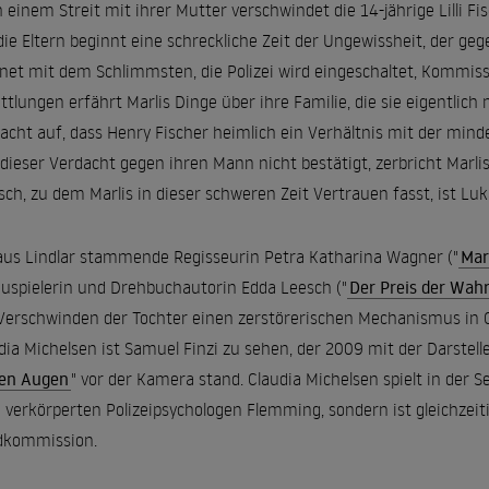
 einem Streit mit ihrer Mutter verschwindet die 14-jährige Lilli F
die Eltern beginnt eine schreckliche Zeit der Ungewissheit, der 
net mit dem Schlimmsten, die Polizei wird eingeschaltet, Kommiss
ttlungen erfährt Marlis Dinge über ihre Familie, die sie eigentlich
acht auf, dass Henry Fischer heimlich ein Verhältnis mit der mind
 dieser Verdacht gegen ihren Mann nicht bestätigt, zerbricht Marlis
ch, zu dem Marlis in dieser schweren Zeit Vertrauen fasst, ist Luka
aus Lindlar stammende Regisseurin Petra Katharina Wagner ("
Mar
uspielerin und Drehbuchautorin Edda Leesch ("
Der Preis der Wah
Verschwinden der Tochter einen zerstörerischen Mechanismus in G
dia Michelsen ist Samuel Finzi zu sehen, der 2009 mit der Darstelle
nen Augen
" vor der Kamera stand. Claudia Michelsen spielt in der S
i verkörperten Polizeipsychologen Flemming, sondern ist gleichzei
dkommission.