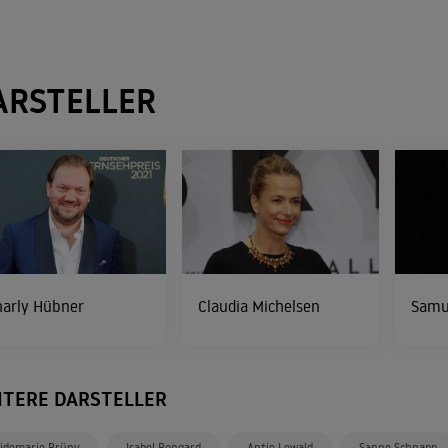
ARSTELLER
harly Hübner
Claudia Michelsen
Samue
ITERE DARSTELLER
idemarie Brüny
Isabel Bongard
Antje Lewald
Sanne Schnapp