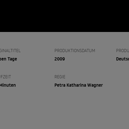
GINALTITEL
PRODUKTIONSDATUM
PRODU
ben Tage
2009
Deuts
FZEIT
REGIE
Minuten
Petra Katharina Wagner