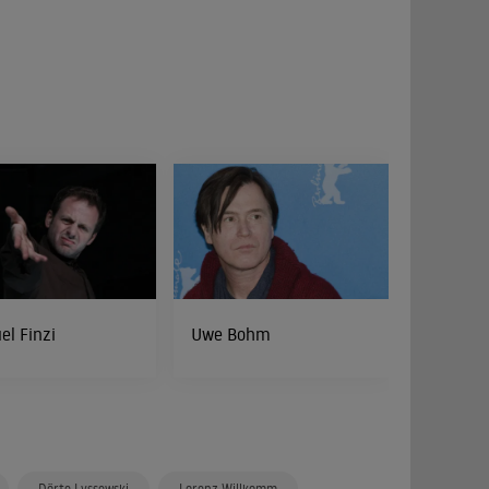
l Finzi
Uwe Bohm
Dörte Lyssewski
Lorenz Willkomm