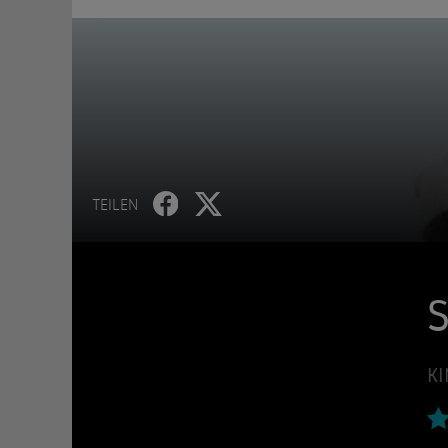
TEILEN
S
KI