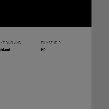
KTIONSLAND
FILMSTUDIO
chland
HR