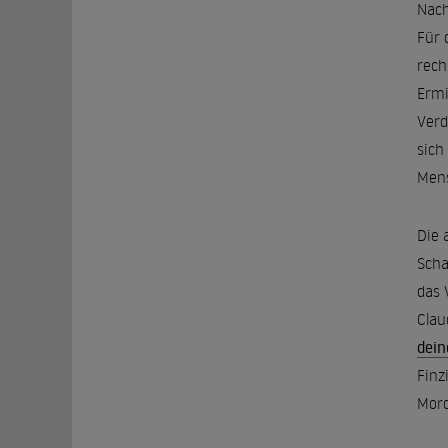
Nach
Für 
rech
Ermi
Verd
sich
Mens
Die 
Scha
das 
Clau
dei
Finz
Mor