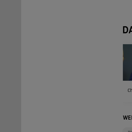
D
C
WE
He