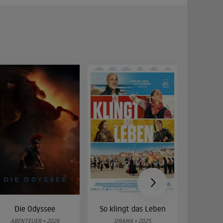
Die Odyssee
So klingt das Leben
Was 
g
ABENTEUER • 2026
DRAMA • 2025