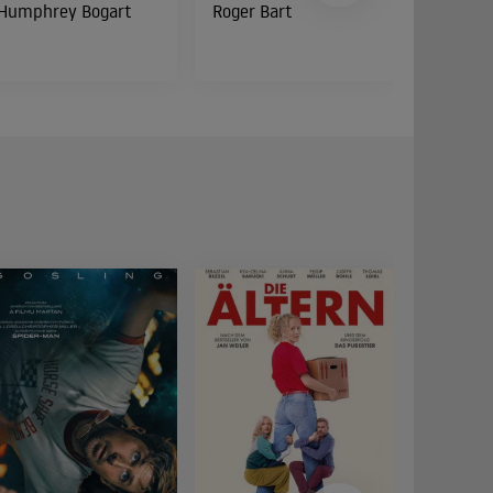
Humphrey Bogart
Roger Bart
Peter Di