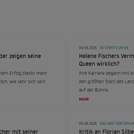
08.08.2026
SO STEHT'S UM SIE
der zeigen seine
Helene Fischers Vermö
Queen wirklich?
inem Erfolg steckt mehr
Ihre Karriere begann mit e
ich, wie sehr sich sein
den größten Stars des Lande
auf der Bühne.
MEHR
08.08.2026
DAS SAGT DER SCHLA
cher mit seiner
Kritik an Florian Silb