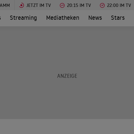
RAMM
JETZT IM TV
20:15 IM TV
22:00 IM TV
s
Streaming
Mediatheken
News
Stars