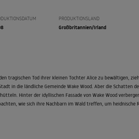
ODUKTIONSDATUM
PRODUKTIONSLAND
08
Großbritannien/Irland
en tragischen Tod ihrer kleinen Tochter Alice zu bewältigen, zieh
Stadt in die ländliche Gemeinde Wake Wood. Aber die Schatten de
hütteln. Hinter der idyllischen Fassade von Wake Wood verbergen
achten, wie sich ihre Nachbarn im Wald treffen, um heidnische R