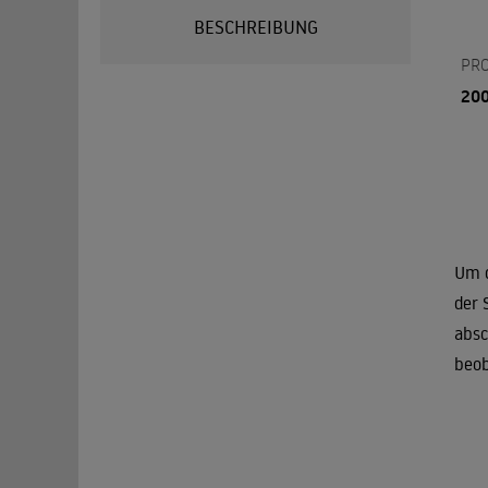
BESCHREIBUNG
PR
20
Um d
der 
absc
beob