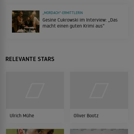
Eine Robbe und das große Glück
2007
FAMILIENKOMÖDIE
„MORDACH“-ERMITTLERIN
Gesine Cukrowski im Interview: „Das
macht einen guten Krimi aus“
Das Papst-Attentat
2007
ACTIONTHRILLER
RELEVANTE STARS
Annas Albtraum kurz nach 6
2007
KOMÖDIE
Lieben und Töten
2006
PSYCHOTHRILLER
Ulrich Mühe
Oliver Bootz