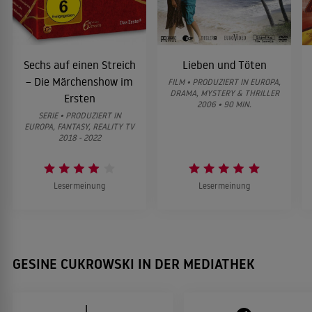
Stadtmusikanten
Tulpen aus Amsterdam
", "
",
Marie Brand und die letzte Fahrt
2010
Das Duo - Mordbier
Morgen musst Du
KRIMI
"
", "
sterben
Racheengel - Ein eiskalter Plan
", "
",
Sechs auf einen Streich
Lieben und Töten
Marie Brand und die letzte Fahrt
Nemesis
– Die Märchenshow im
FILM • PRODUZIERT IN EUROPA,
"
", "
"
Die Bremer Stadtmusikanten
DRAMA, MYSTERY & THRILLER
Ersten
2010
Ein starkes Team - Am Abgrund
2006 • 90 MIN.
(alle 2010), "
"
MÄRCHENFILM
SERIE • PRODUZIERT IN
Grenzgang
EUROPA, FANTASY, REALITY TV
(2011), "
" (2013).
2018 - 2022
Das Duo
2010
Lesermeinung
Lesermeinung
KRIMI
Licht über dem Wasser
2009
GESINE CUKROWSKI IN DER MEDIATHEK
LIEBESFILM