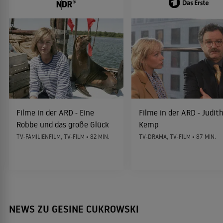
Faktor 8 - Der Tag ist gekommen
2009
KATASTROPHENTHRILLER
Zwischen heute und morgen
2008
DRAMA
Filme in der ARD - Eine
Filme in der ARD - Judit
Mamas Flitterwochen
2008
Robbe und das große Glück
Kemp
FAMILIENKOMÖDIE
TV-FAMILIENFILM, TV-FILM • 82 MIN.
TV-DRAMA, TV-FILM • 87 MIN.
Das Wunder von Berlin
2008
GESCHICHTSDRAMA
NEWS ZU GESINE CUKROWSKI