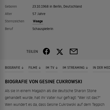
Geboren
23.10.1968 in Berlin, Deutschland
Alter
57 Jahre
Waage
Sternzeichen
Beruf
Schauspielerin
TEILEN
BIOGRAFIE
FILME
IM TV
IM STREAMING
IN DER ME
BIOGRAFIE VON GESINE CUKROWSKI
Als sie in einem Magazin als die deutsche Sharon Stone
gehandelt wurde, hat ihr Vater nur gefragt: "Wer ist das?"
Wen wundert es da, dass Gesine Cukrowski auf dem Teppich