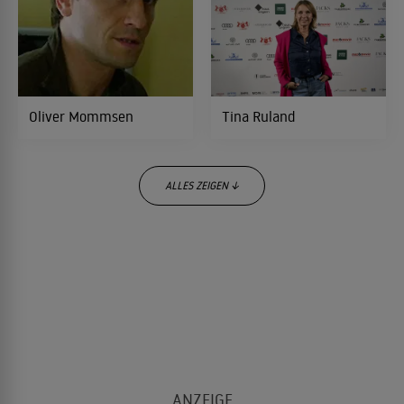
Krieg der Frauen
2006
KOMÖDIE
Eine Robbe zum Verlieben
2006
Oliver Mommsen
Tina Ruland
FAMILIENKOMÖDIE
ALLES ZEIGEN ↓
Die Hochzeit meiner Töchter
2006
FAMILIENKOMÖDIE
Das Duo
2006
KRIMI
Susanna Simon
Susanne Lothar
Am Ende des Schweigens