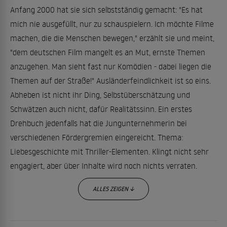
Anfang 2000 hat sie sich selbstständig gemacht: "Es hat
mich nie ausgefüllt, nur zu schauspielern. Ich möchte Filme
machen, die die Menschen bewegen," erzählt sie und meint,
"dem deutschen Film mangelt es an Mut, ernste Themen
anzugehen. Man sieht fast nur Komödien - dabei liegen die
Themen auf der Straße!" Ausländerfeindlichkeit ist so eins.
Abheben ist nicht ihr Ding, Selbstüberschätzung und
Schwätzen auch nicht, dafür Realitätssinn. Ein erstes
Drehbuch jedenfalls hat die Jungunternehmerin bei
verschiedenen Fördergremien eingereicht. Thema:
Liebesgeschichte mit Thriller-Elementen. Klingt nicht sehr
engagiert, aber über Inhalte wird noch nichts verraten.
ALLES ZEIGEN ↓
Seit 1989 spielt Gesine außerdem Theater, und mehr als
vier Filme im Jahr möchte sie nicht machen. Sie scheint es