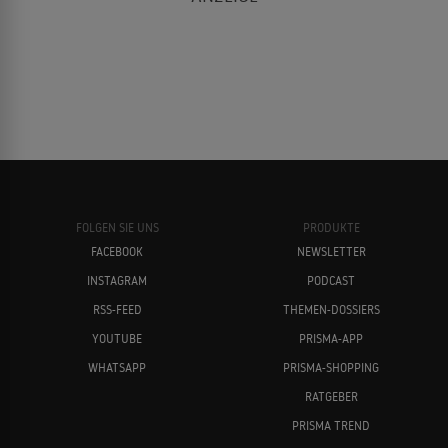
2006
PSYCHOTHRILLER
Die Spielerin
2005
Felicitas Woll
Saskia Vester
PSYCHODRAMA
Prinz und Paparazzi
2005
FOLGEN SIE UNS
PRODUKTE
KRIMIKOMÖDIE
FACEBOOK
NEWSLETTER
INSTAGRAM
PODCAST
Benno Fürmann
Christian Kahrmann
RSS-FEED
THEMEN-DOSSIERS
Mit deinen Augen
2004
YOUTUBE
PRISMA-APP
LIEBESDRAMA
WHATSAPP
PRISMA-SHOPPING
RATGEBER
PRISMA TREND
Judith Kemp
2004