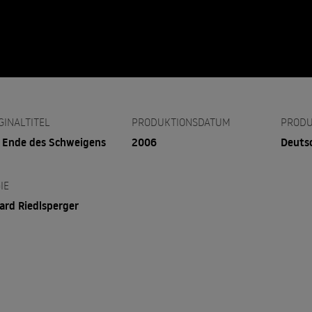
GINALTITEL
PRODUKTIONSDATUM
PRODU
Ende des Schweigens
2006
Deutsc
IE
ard Riedlsperger