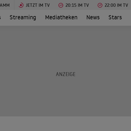
RAMM
JETZT IM TV
20:15 IM TV
22:00 IM TV
s
Streaming
Mediatheken
News
Stars