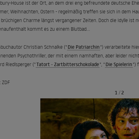
bury-House ist der Ort, an dem drei eng befreundete deutsche Ehep
er, Weihnachten, Ostern - regelmäßig treffen sie sich in dem Hau
brüchigen Charme längst vergangener Zeiten. Doch die Idylle ist n
enaufenthalt kommt es zu einem Blutbad...
buchautor Christian Schnalke ("
Die Patriarchin
") verarbeitete h
nenden Psychothriller, der mit einem namhaften, aber leider nic
rd Riedlsperger ("
Tatort - Zartbitterschokolade
", "
Die Spielerin
") 
: ZDF
1
/
2