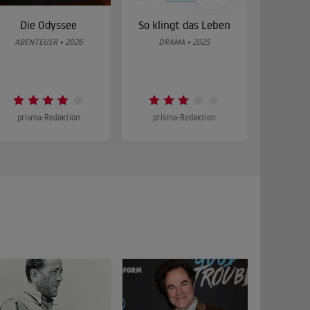
Die Odyssee
So klingt das Leben
Was 
g
ABENTEUER • 2026
DRAMA • 2025
DOKUMENT
prisma-Redaktion
prisma-Redaktion
prism