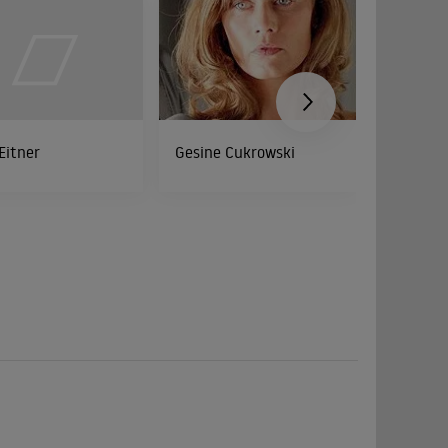
 Eitner
Gesine Cukrowski
Hans Pet