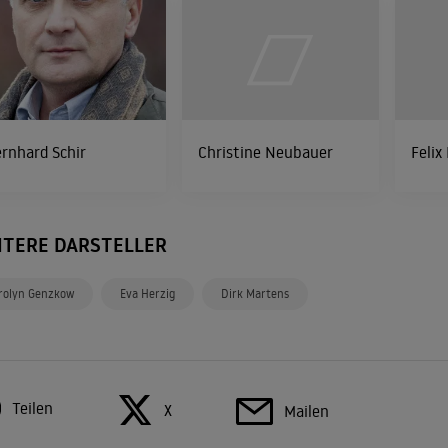
rnhard Schir
Christine Neubauer
Felix
ITERE DARSTELLER
rolyn Genzkow
Eva Herzig
Dirk Martens
Teilen
X
Mailen