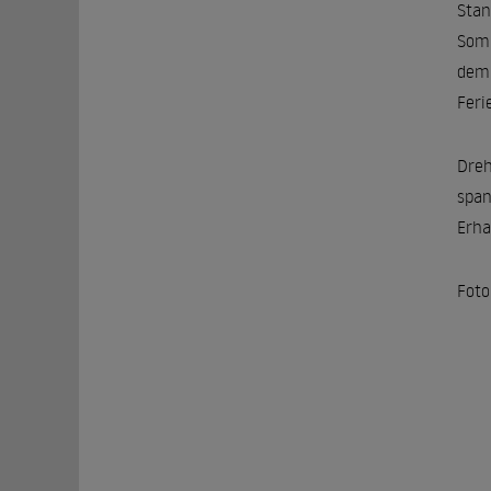
Stan
Somm
dem 
Feri
Dreh
span
Erha
Foto