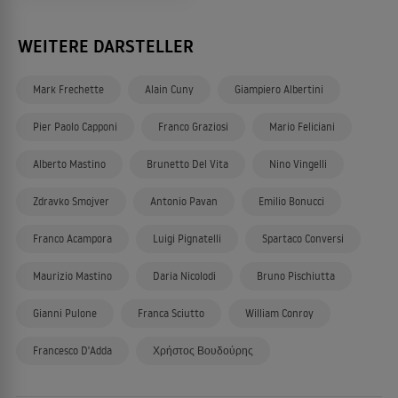
WEITERE DARSTELLER
Mark Frechette
Alain Cuny
Giampiero Albertini
Pier Paolo Capponi
Franco Graziosi
Mario Feliciani
Alberto Mastino
Brunetto Del Vita
Nino Vingelli
Zdravko Smojver
Antonio Pavan
Emilio Bonucci
Franco Acampora
Luigi Pignatelli
Spartaco Conversi
Maurizio Mastino
Daria Nicolodi
Bruno Pischiutta
Gianni Pulone
Franca Sciutto
William Conroy
Francesco D'Adda
Χρήστος Βουδούρης