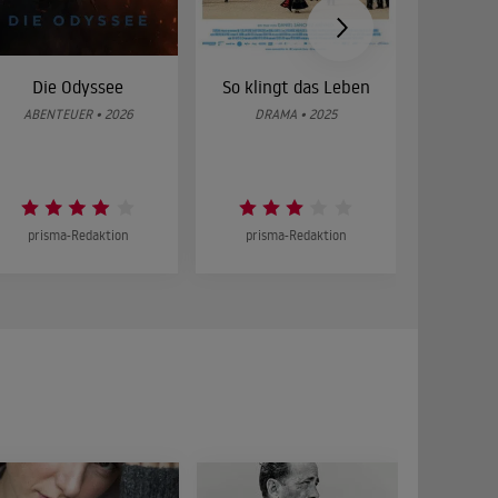
Die Odyssee
So klingt das Leben
Was 
g
ABENTEUER • 2026
DRAMA • 2025
DOKUMENT
prisma-Redaktion
prisma-Redaktion
prism