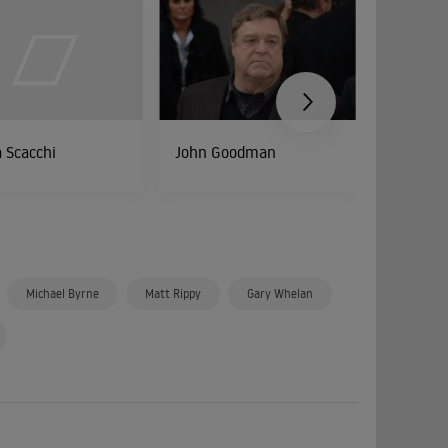
 Scacchi
John Goodman
Kate Bo
Michael Byrne
Matt Rippy
Gary Whelan