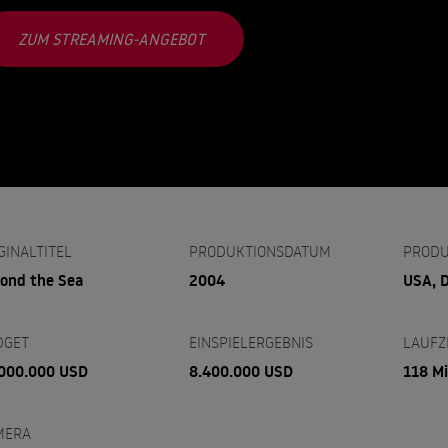
ZUM STREAMING-ANGEBOT
GINALTITEL
PRODUKTIONSDATUM
PRODU
ond the Sea
2004
USA, 
DGET
EINSPIELERGEBNIS
LAUFZ
000.000 USD
8.400.000 USD
118 M
MERA