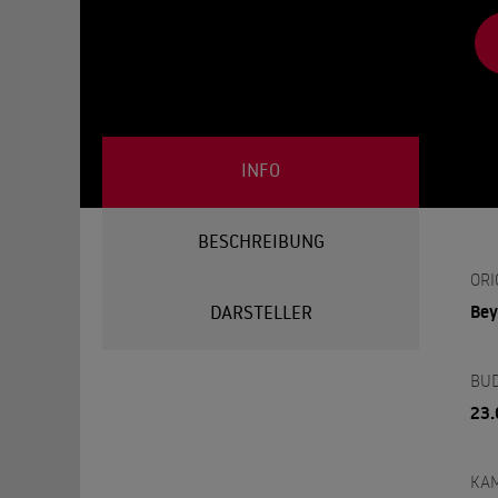
INFO
BESCHREIBUNG
ORI
Bey
DARSTELLER
BU
23.
KA