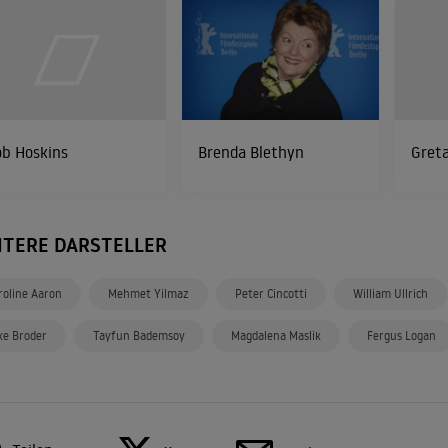
ob Hoskins
Brenda Blethyn
Greta
ITERE DARSTELLER
roline Aaron
Mehmet Yilmaz
Peter Cincotti
William Ullrich
ke Broder
Tayfun Bademsoy
Magdalena Maslik
Fergus Logan