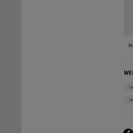
B
WE
Ca
Ja