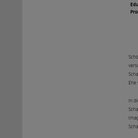
Edu
Pro
Scho
vers
Scha
Ehe 
In d
Scha
imag
Scha