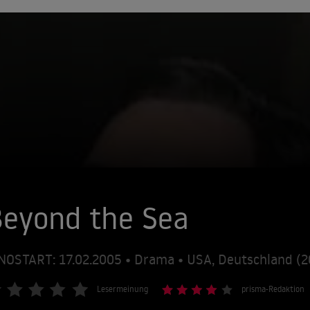
eyond the Sea
NOSTART: 17.02.2005 • Drama • USA, Deutschland (
Lesermeinung
prisma-Redaktion