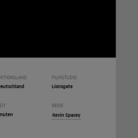
KTIONSLAND
FILMSTUDIO
Deutschland
Lionsgate
EIT
REGIE
inuten
Kevin Spacey