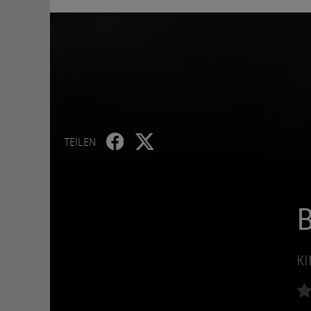
TEILEN
B
KI