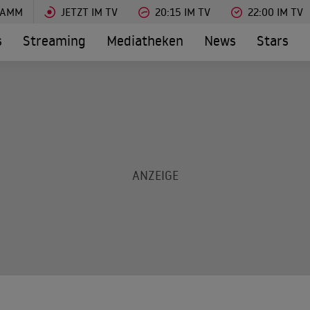
RAMM
JETZT IM TV
20:15 IM TV
22:00 IM TV
s
Streaming
Mediatheken
News
Stars