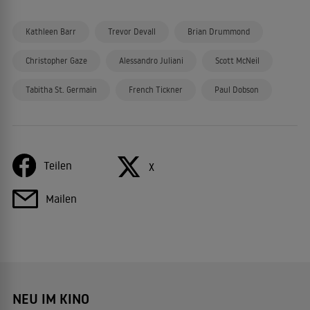
Kathleen Barr
Trevor Devall
Brian Drummond
Christopher Gaze
Alessandro Juliani
Scott McNeil
Tabitha St. Germain
French Tickner
Paul Dobson
Teilen
X
Mailen
NEU IM KINO