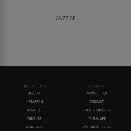
FOLGEN SIE UNS
PRODUKTE
FACEBOOK
NEWSLETTER
INSTAGRAM
PODCAST
RSS-FEED
THEMEN-DOSSIERS
YOUTUBE
PRISMA-APP
WHATSAPP
PRISMA-SHOPPING