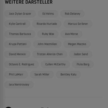
WEITERE DARSTELLER
Jack Dylan Grazer
Ed Helms
Rob Delaney
Kylie Cantrall
Ricardo Hurtado
Marcus Scribner
Thomas Barbusca
Ruby Wax
Ava Morse
Krupa Pattani
John Macmillan
Megan Maczko
David Menkin
Tristan Allerick Chen
Jadon Sand
Octavio E. Rodriguez
Cullen McCarthy
Flula Borg
Phil LaMarr
Sarah Miller
Bentley Kalu
Iara Nemirovsky