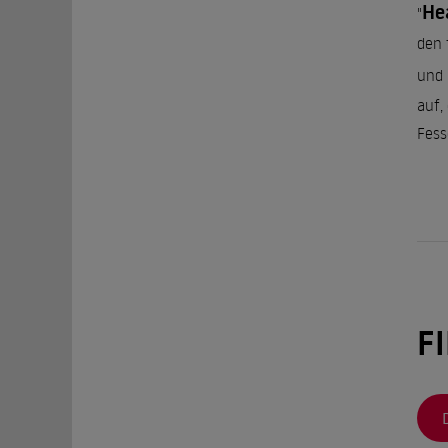
He
"
den 
und 
auf,
Fess
2010
verk
werd
Zusa
F
zu d
Nach
für