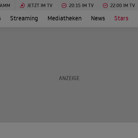
RAMM
JETZT IM TV
20:15 IM TV
22:00 IM TV
s
Streaming
Mediatheken
News
Stars