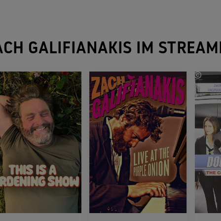
Muppets Most Wanted
2013
ABENTEUERKOMÖDIE
ACH GALIFIANAKIS IM STREAM
Die Qual der Wahl
2012
KOMÖDIE
Hangover 2
2011
KOMÖDIE
Die Muppets
2011
MUSICALKOMÖDIE