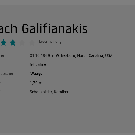
ach Galifianakis
Lesermeinung
ren
01.10.1969 in Wilkesboro, North Carolina, USA
56 Jahre
Waage
nzeichen
e
1,70 m
f
Schauspieler, Komiker