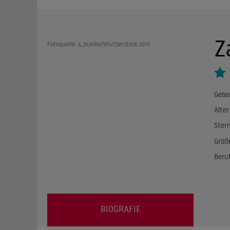
Z
Fotoquelle: s_bukley/shutterstock.com
Gebo
Alter
Ster
Größ
Beru
BIOGRAFIE