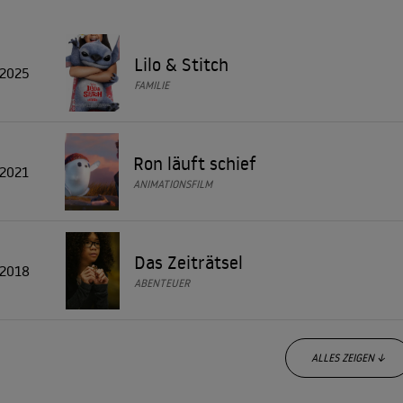
e in der Komödie "Its Kind of a Funny Story" (2010), die psychisch
Gratwanderung zwischen Dramatik und Komik meistert. In der erfo
Lilo & Stitch
lte er gemeinsam mit George Clooney und Vera Farmiga. Außerdem 
2025
FAMILIE
ntikkomödie "Youth in Revolt" (2009) - ein untypisches Genre für d
r eher unbekannten Actionkomödie, betritt er wieder bekanntes Ter
hrlichen Attentäter einer Elite-Spionagezelle, der an Diabetes un
Ron läuft schief
2021
ANIMATIONSFILM
Das Zeiträtsel
2018
ABENTEUER
ALLES ZEIGEN ↓