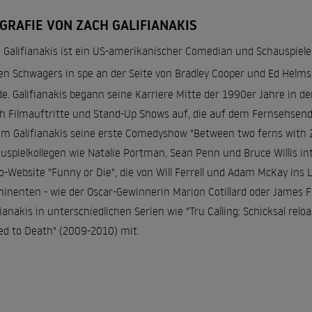
GRAFIE VON ZACH GALIFIANAKIS
 Galifianakis ist ein US-amerikanischer Comedian und Schauspieler
en Schwagers in spe an der Seite von Bradley Cooper und Ed Helms 
e. Galifianakis begann seine Karriere Mitte der 1990er Jahre in 
h Filmauftritte und Stand-Up Shows auf, die auf dem Fernsehsen
m Galifianakis seine erste Comedyshow "Between two ferns with Za
uspielkollegen wie Natalie Portman, Sean Penn und Bruce Willis in
o-Website "Funny or Die", die von Will Ferrell und Adam McKay ins
inenten - wie der Oscar-Gewinnerin Marion Cotillard oder James Fr
fianakis in unterschiedlichen Serien wie "Tru Calling: Schicksal rel
ed to Death" (2009-2010) mit.