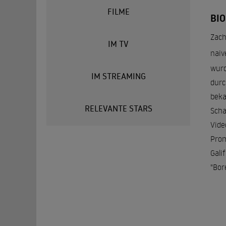
FILME
BIO
Zach
IM TV
naiv
wurd
IM STREAMING
durc
beka
RELEVANTE STARS
Scha
Vide
Prom
Gali
"Bor