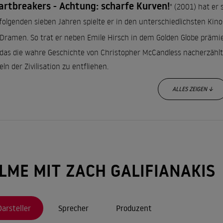
artbreakers - Achtung: scharfe Kurven!
" (2001) hat er
folgenden sieben Jahren spielte er in den unterschiedlichsten Ki
Dramen. So trat er neben Emile Hirsch in dem Golden Globe präm
 das die wahre Geschichte von Christopher McCandless nacherzählt, d
eln der Zivilisation zu entfliehen.
ALLES ZEIGEN ↓
 steht Galifianakis - wie ein Jahr zuvor für "Hangover" - erneut für 
örpert Galifianakis neben Robert Downey jr. den Pseudo-Schauspi
enden Vater mit seinem chaotischen Verhalten fast um den Verstan
mmentreffen mit Bradley Cooper, Ed Helms und Todd Phillips, um 
ILME MIT ZACH GALIFIANAKIS
rehen.
 seinem Erfolg mit "Hangover" erhielt er mehrere Filmangebote: 
Darsteller
Sprecher
Produzent
 Spinner
" (2010), das auf dem Drehbuch und der Vorlage von Fr