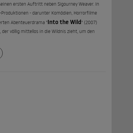
 seinen ersten Auftritt neben Sigourney Weaver. In
no-Produktionen - darunter Komödien, Horrorfilme
Into the Wild
ierten Abenteuerdrama "
" (2007)
er völlig mittellos in die Wildnis zieht, um den
Stichtag
Todd Phillips vor der Kamera: In "
" (2010)
eler Ethan, der auf ihrem gemeinsamen Roadtrip den
d bringt. Ein Jahr später gibt es ein erneutes
Hangover 2
die
für die Erfolgskomödie "Hangover"
Dinner
Ein Engagement für den albernen Klamauk "
ancis Veber beruht. Darüber hinaus übernahm er eine