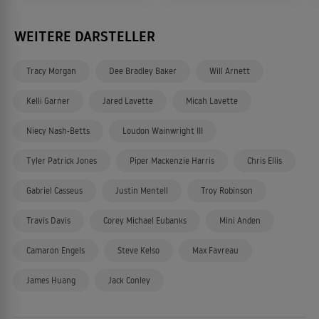
WEITERE DARSTELLER
Tracy Morgan
Dee Bradley Baker
Will Arnett
Kelli Garner
Jared Lavette
Micah Lavette
Niecy Nash-Betts
Loudon Wainwright III
Tyler Patrick Jones
Piper Mackenzie Harris
Chris Ellis
Gabriel Casseus
Justin Mentell
Troy Robinson
Travis Davis
Corey Michael Eubanks
Mini Anden
Camaron Engels
Steve Kelso
Max Favreau
James Huang
Jack Conley