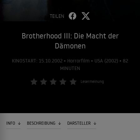
TEILEN
Brotherhood III: Die Macht der
Dämonen
KINOSTART: 15.10.2002 • Horrorfilm • USA (2002) • 82
MINUTEN
Lesermeinung
INFO
BESCHREIBUNG
DARSTELLER