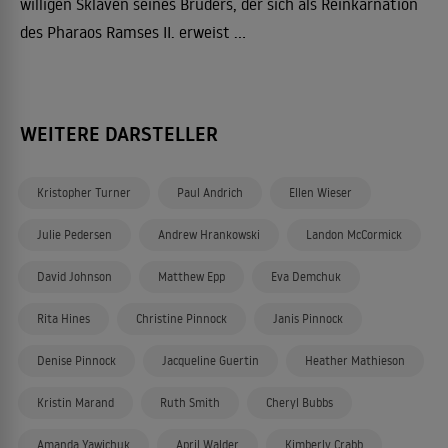
willigen Sklaven seines Bruders, der sich als Reinkarnation
des Pharaos Ramses II. erweist ...
WEITERE DARSTELLER
Kristopher Turner
Paul Andrich
Ellen Wieser
Julie Pedersen
Andrew Hrankowski
Landon McCormick
David Johnson
Matthew Epp
Eva Demchuk
Rita Hines
Christine Pinnock
Janis Pinnock
Denise Pinnock
Jacqueline Guertin
Heather Mathieson
Kristin Marand
Ruth Smith
Cheryl Bubbs
Amanda Yawichuk
April Walder
Kimberly Crabb