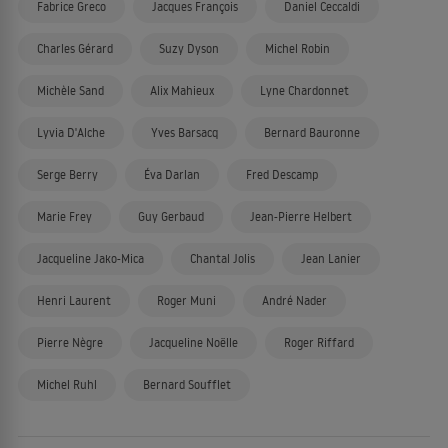
Fabrice Greco
Jacques François
Daniel Ceccaldi
Charles Gérard
Suzy Dyson
Michel Robin
Michèle Sand
Alix Mahieux
Lyne Chardonnet
Lyvia D'Alche
Yves Barsacq
Bernard Bauronne
Serge Berry
Éva Darlan
Fred Descamp
Marie Frey
Guy Gerbaud
Jean-Pierre Helbert
Jacqueline Jako-Mica
Chantal Jolis
Jean Lanier
Henri Laurent
Roger Muni
André Nader
Pierre Nègre
Jacqueline Noëlle
Roger Riffard
Michel Ruhl
Bernard Soufflet