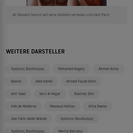
Ali (Bassem Samra) will seine Geliebte verlassen und nach Paris
WEITERE DARSTELLER
Χρήστος Βουδούρης
Mohamed Nagaty
Ahmed Azmy
Basma
Abla Kamel
Ahmed Fouad Selim
Amr Saad
Serri Al Najjar
Roschdy Zem
Inês de Medeiros
Massoud Hattou
Attia Eweiss
Zaki Fatin Abdel Wahab
Χρήστος Βουδούρης
Χρήστος Βουδούρης
Menha Batraoui