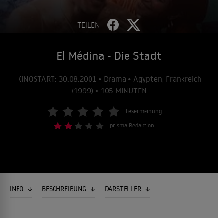
TEILEN
El Médina - Die Stadt
KINOSTART: 30.08.2001 • Drama • Ägypten, Frankreich
(1999) • 105 MINUTEN
Lesermeinung
prisma-Redaktion
INFO
BESCHREIBUNG
DARSTELLER