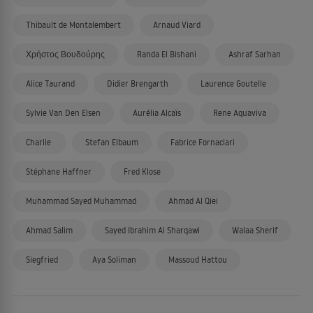
Thibault de Montalembert
Arnaud Viard
Χρήστος Βουδούρης
Randa El Bishani
Ashraf Sarhan
Alice Taurand
Didier Brengarth
Laurence Goutelle
Sylvie Van Den Elsen
Aurélia Alcaïs
Rene Aquaviva
Charlie
Stefan Elbaum
Fabrice Fornaciari
Stéphane Haffner
Fred Klose
Muhammad Sayed Muhammad
Ahmad Al Qiei
Ahmad Salim
Sayed Ibrahim Al Sharqawi
Walaa Sherif
Siegfried
Aya Soliman
Massoud Hattou