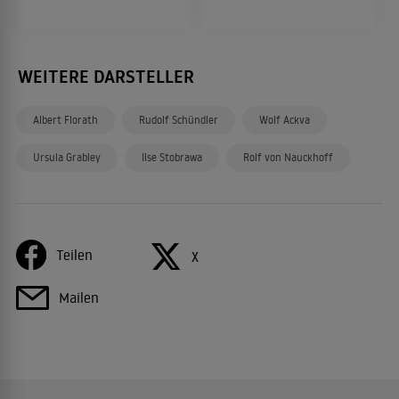
WEITERE DARSTELLER
Albert Florath
Rudolf Schündler
Wolf Ackva
Ursula Grabley
Ilse Stobrawa
Rolf von Nauckhoff
Teilen
X
Mailen