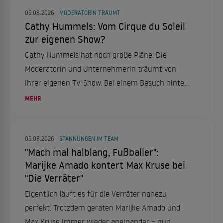
05.08.2026
MODERATORIN TRÄUMT
Cathy Hummels: Vom Cirque du Soleil
zur eigenen Show?
Cathy Hummels hat noch große Pläne: Die
Moderatorin und Unternehmerin träumt von
ihrer eigenen TV-Show. Bei einem Besuch hinter
den Kulissen des "Cirque du Soleil" in Berlin
MEHR
verriet sie ihre Ambitionen und sprach über ihre
Erfahrungen bei "Die Verräter".
05.08.2026
SPANNUNGEN IM TEAM
"Mach mal halblang, Fußballer":
Marijke Amado kontert Max Kruse bei
"Die Verräter"
Eigentlich läuft es für die Verräter nahezu
perfekt. Trotzdem geraten Marijke Amado und
Max Kruse immer wieder aneinander – nun