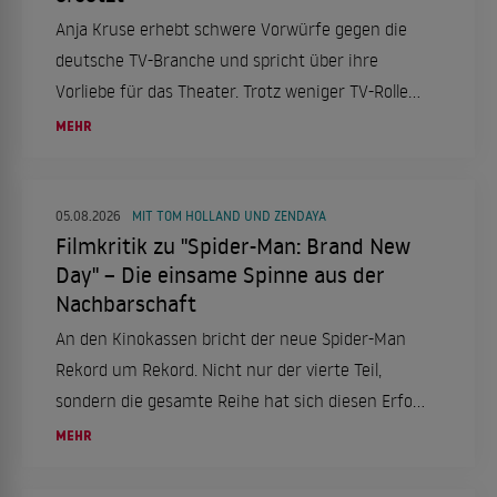
Anja Kruse erhebt schwere Vorwürfe gegen die
deutsche TV-Branche und spricht über ihre
Vorliebe für das Theater. Trotz weniger TV-Rollen
bleibt sie aktiv und engagiert.
MEHR
05.08.2026
MIT TOM HOLLAND UND ZENDAYA
Filmkritik zu "Spider-Man: Brand New
Day" – Die einsame Spinne aus der
Nachbarschaft
An den Kinokassen bricht der neue Spider-Man
Rekord um Rekord. Nicht nur der vierte Teil,
sondern die gesamte Reihe hat sich diesen Erfolg
mehr als verdient. Eine Filmkritik.
MEHR