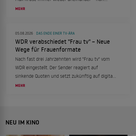
schießt sie zurück.
MEHR
05.08.2026
DAS ENDE EINER TV-ÄRA
WDR verabschiedet "Frau tv" – Neue
Wege für Frauenformate
Nach fast drei Jahrzehnten wird "Frau tv" vom
WDR eingestellt. Der Sender reagiert auf
sinkende Quoten und setzt zukünftig auf digitale
Formate, um Frauenrechte und Emanzipation
MEHR
auf neuen Wegen zu thematisieren.
NEU IM KINO