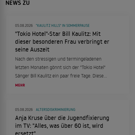
NEWS ZU
05.08.2026
"KAULITZ HILLS" IN SOMMERPAUSE
"Tokio Hotel"-Star Bill Kaulitz: Mit
dieser besonderen Frau verbringt er
seine Auszeit
Nach den stressigen und termingeladenen
letzten Monaten gönnt sich der "Tokio Hotel"
Sänger Bill Kaulitz ein paar freie Tage. Diese
verbringt er in Italien, genauer gesagt in Rom.
MEHR
Das aber nicht alleine, sondern mit einer ganz
besonderen Frau an seiner Seite.
05.08.2026
ALTERSDISKRIMINIERUNG
Anja Kruse über die Jugendfixierung
im TV: "Alles, was über 60 ist, wird
ersetzt"