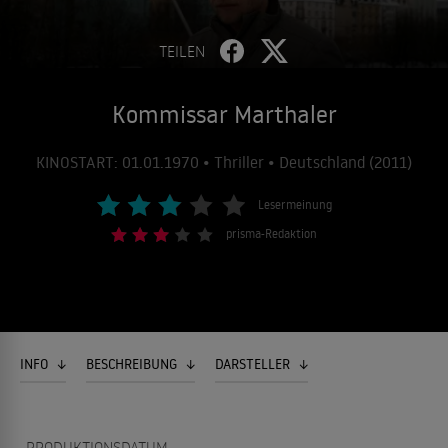
TEILEN
Kommissar Marthaler
KINOSTART: 01.01.1970 • Thriller • Deutschland (2011)
Lesermeinung
prisma-Redaktion
INFO
BESCHREIBUNG
DARSTELLER
PRODUKTIONSDATUM