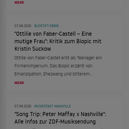
MEHR
07.08.2026
BLEISTIFT-ERBIN
"Ottilie von Faber-Castell – Eine
mutige Frau": Kritik zum Biopic mit
Kristin Suckow
Ottilie von Faber-Castell erbt als Teenager ein
Firmenimperium. Das Biopic erzählt von
Emanzipation, Ehezwang und bitterem
Scheitern.
MEHR
07.08.2026
MUSIKSTADT NASHVILLE
"Song Trip: Peter Maffay x Nashville":
Alle Infos zur ZDF-Musiksendung