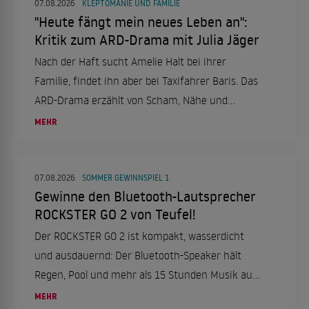
07.08.2026
KLEPTOMANIE UND FAMILIE
"Heute fängt mein neues Leben an":
Kritik zum ARD-Drama mit Julia Jäger
Nach der Haft sucht Amelie Halt bei ihrer
Familie, findet ihn aber bei Taxifahrer Baris. Das
ARD-Drama erzählt von Scham, Nähe und
Neuanfang.
MEHR
07.08.2026
SOMMER GEWINNSPIEL 1
Gewinne den Bluetooth-Lautsprecher
ROCKSTER GO 2 von Teufel!
Der ROCKSTER GO 2 ist kompakt, wasserdicht
und ausdauernd: Der Bluetooth-Speaker hält
Regen, Pool und mehr als 15 Stunden Musik aus.
Wir verlosen einen Lautsprecher!
MEHR