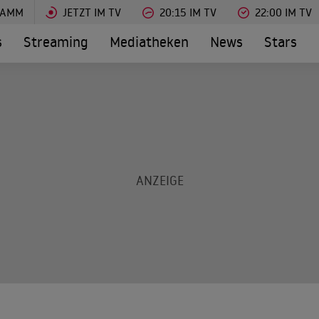
RAMM
JETZT IM TV
20:15 IM TV
22:00 IM TV
s
Streaming
Mediatheken
News
Stars