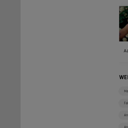
Aa
WE
Ma
Fa
An
An