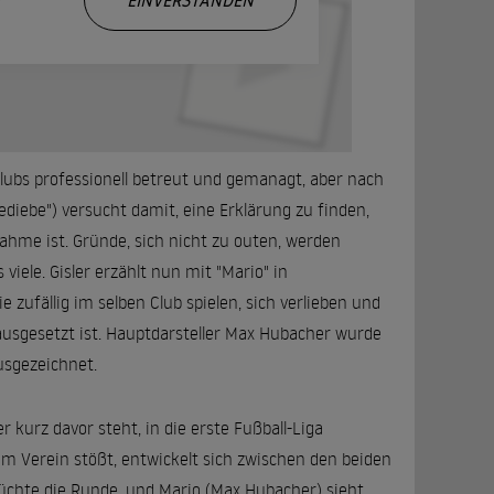
EINVERSTANDEN
Clubs professionell betreut und gemanagt, aber nach
ediebe") versucht damit, eine Erklärung zu finden,
hme ist. Gründe, sich nicht zu outen, werden
viele. Gisler erzählt nun mit "Mario" in
zufällig im selben Club spielen, sich verlieben und
ausgesetzt ist. Hauptdarsteller Max Hubacher wurde
usgezeichnet.
er kurz davor steht, in die erste Fußball-Liga
um Verein stößt, entwickelt sich zwischen den beiden
üchte die Runde, und Mario (Max Hubacher) sieht