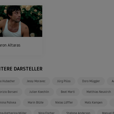
ron Altaras
ITERE DARSTELLER
x Hubacher
Jessy Moravec
Jürg Plüss
Doro Müggler
A
brizio Borsani
Julian Koechlin
Beat Marti
Matthias Neukirch
nina Polivka
Marin Blülle
Niklas Löffler
Mats Kampen
na-Katharina Müller
Nina Fischer
Stallone Anderson
Manuel P