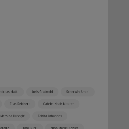
ndreas Matti
Joris Gratwohl
Scherwin Amini
Elias Reichert
Gabriel Noah Maurer
Mersiha Husagić
Tabita Johannes
ereira
Tom Burri
Nina Mariel Kohler