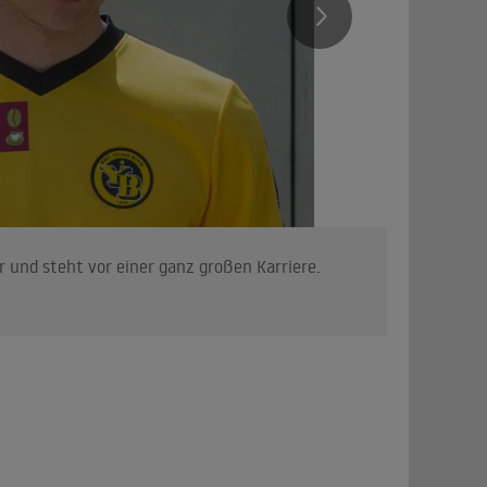
er und steht vor einer ganz großen Karriere.
Als Leon 
zwischen 