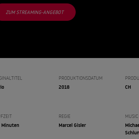
ZUM STREAMING-ANGEBOT
GINALTITEL
PRODUKTIONSDATUM
PRODU
io
2018
CH
FZEIT
REGIE
MUSIC
 Minuten
Marcel Gisler
Michae
Schlum