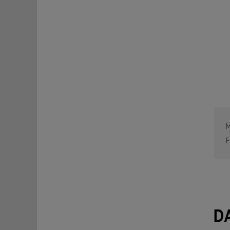
M
F
D