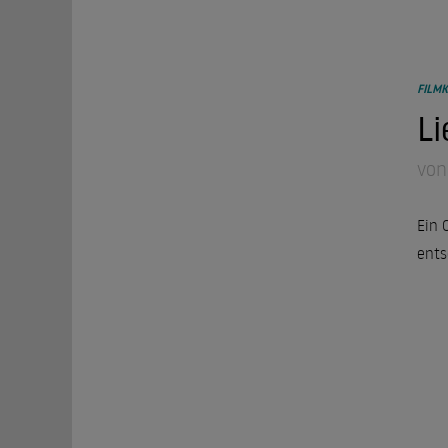
FILMK
Li
von
Ein 
ents