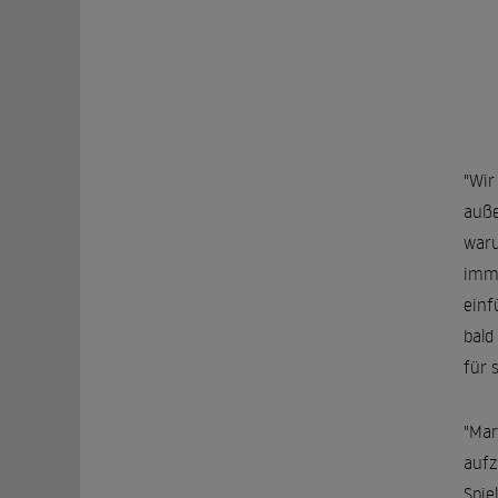
"Wir
auße
waru
imme
einf
bald
für 
"Mar
aufz
Spie