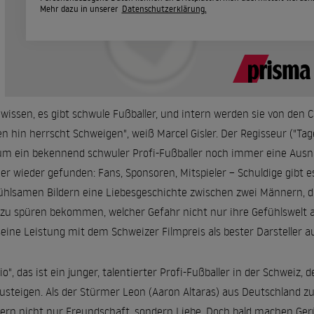
Mehr dazu in unserer
Datenschutzerklärung.
 wissen, es gibt schwule Fußballer, und intern werden sie von den 
n hin herrscht Schweigen", weiß Marcel Gisler. Der Regisseur ("Tag
m ein bekennend schwuler Profi-Fußballer noch immer eine Ausna
r wieder gefunden: Fans, Sponsoren, Mitspieler – Schuldige gibt es 
ühlsamen Bildern eine Liebesgeschichte zwischen zwei Männern, die 
 zu spüren bekommen, welcher Gefahr nicht nur ihre Gefühlswelt 
seine Leistung mit dem Schweizer Filmpreis als bester Darsteller a
io", das ist ein junger, talentierter Profi-Fußballer in der Schweiz, d
usteigen. Als der Stürmer Leon (Aaron Altaras) aus Deutschland z
lern nicht nur Freundschaft, sondern Liebe. Doch bald machen Ger