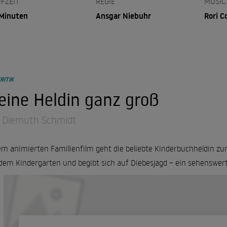
FZEIT
REGIE
MUSIC
Minuten
Ansgar Niebuhr
Rori C
RITIK
eine Heldin ganz groß
 Diemuth Schmidt
em animierten Familienfilm geht die beliebte Kinderbuchheldin zu
dem Kindergarten und begibt sich auf Diebesjagd – ein sehenswert