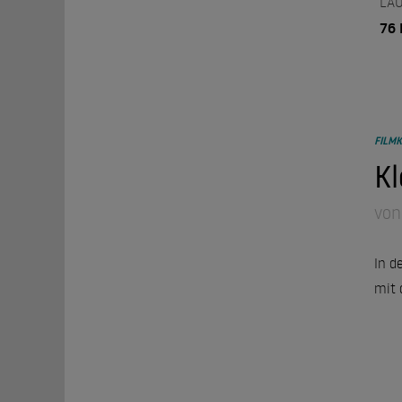
LAU
76 
FILMK
Kl
von
In d
mit 