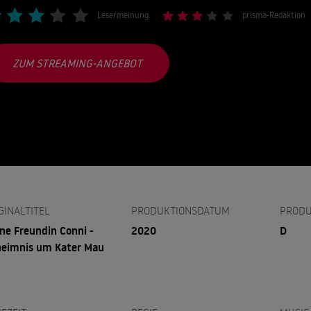
Lesermeinung
prisma-Redaktion
ZUM STREAMING-ANGEBOT
GINALTITEL
PRODUKTIONSDATUM
PRODU
ne Freundin Conni -
2020
D
eimnis um Kater Mau