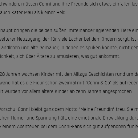
chwinden, müssen Conni und ihre Freunde sich etwas einfallen la
 auch Kater Mau als kleiner Held.
haupt bringen die beiden süßen, miteinander agierenden Tiere ein
weiterer Neuzugang, der für viele Lacher bei den Kindern sorgt, is
Landleben und alte Gemäuer, in denen es spuken könnte, nicht geh
ichkeit, sich über Ältere zu amüsieren, was gut ankommt.
 28 Jahren wachsen Kinder mit den Alltags-Geschichten rund um da
wand hat es die Figur schon zweimal mit "Conni & Co" als aufreg
t wurden vor allem ältere Kinder ab zehn Jahren angesprochen.
Vorschul-Conni bleibt ganz dem Motto "Meine Freundin" treu. Sie 
chen Humor und Spannung hält, eine emotionale Entwicklung dur
kleinem Abenteuer, bei dem Conni-Fans sich gut aufgehoben fühl