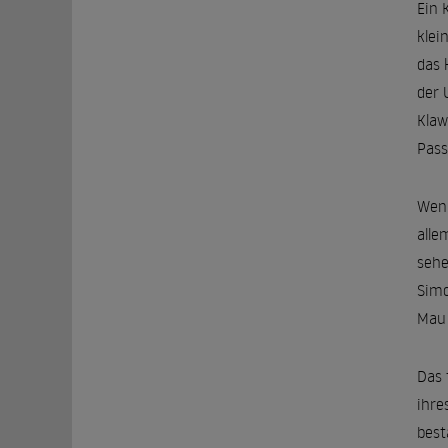
Ein 
klei
das 
der 
Klaw
Pass
Wenn
alle
sehe
Simo
Mau 
Das 
ihre
best