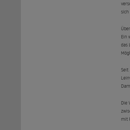
vers
sich
Über
Ein 
das 
Mögl
Seit
Lein
Dami
Die 
zwis
mit 