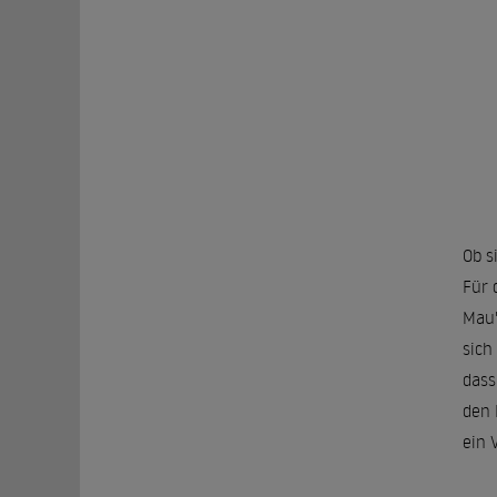
Ob s
Für 
Mau"
sich
dass
den 
ein 