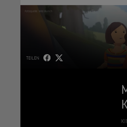
Fotoquelle: Wild Bunch
TEILEN
M
KI