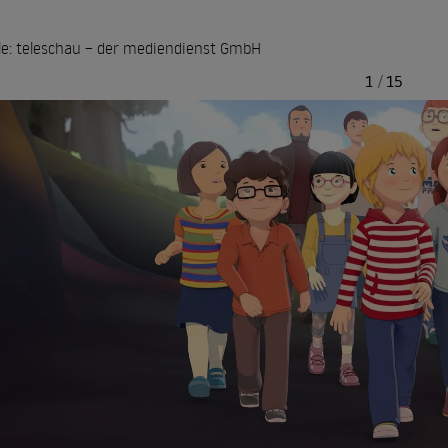
le: teleschau – der mediendienst GmbH
1
/
15