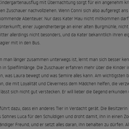
Kindergartenausflug mit Übernachtung sorgt für ein angenehm kri
nen Zuschauer nachvollziehen. Wenn Conni sich also aufgeregt an
kommende Abenteuer. Nur dass Kater Mau nicht mitkommen darf, fi
Unterkunft, einer Jugendherberge an einer alten Burgmühle, nicht e
itter allerdings nicht besonders, und da Kater bekanntlich ihren ei
agier mit in den Bus.
 man länger zusammen unterwegs ist, lernt man sich besser kenn
m in Spielfilmlänge. Die Zuschauer erfahren mehr über die Kinder i
n, was Laura bewegt und was Semire alles kann. Am wichtigsten b
n, die mit Loyalität und Cleverness dem Mädchen helfen, die verzwi
lässt sich nicht gut verstecken. Er will lieber die Gegend erkunden
führt dazu, dass ein anderes Tier in Verdacht gerät. Die Besitze
s Sohnes Luca für den Schuldigen und droht damit, ihn in einen Zoo
ändiger Freund, und er setzt alles daran, ihn behalten zu dürfen.