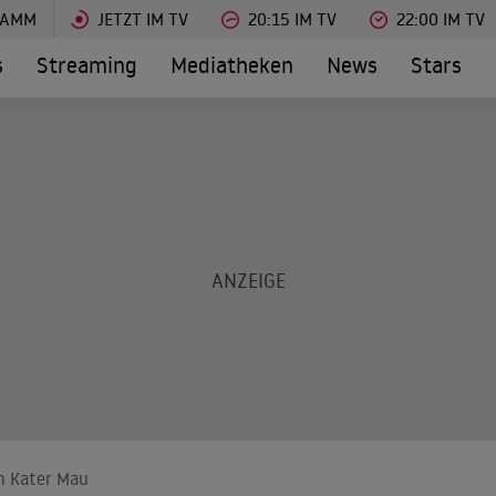
RAMM
JETZT IM TV
20:15 IM TV
22:00 IM TV
s
Streaming
Mediatheken
News
Stars
m Kater Mau