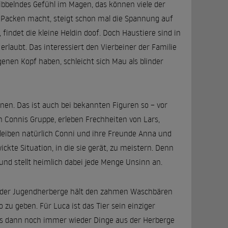
bbelndes Gefühl im Magen, das können viele der
s Packen macht, steigt schon mal die Spannung auf
ndet die kleine Heldin doof. Doch Haustiere sind in
rlaubt. Das interessiert den Vierbeiner der Familie
genen Kopf haben, schleicht sich Mau als blinder
en. Das ist auch bei bekannten Figuren so – vor
n Connis Gruppe, erleben Frechheiten von Lars,
leiben natürlich Conni und ihre Freunde Anna und
ckte Situation, in die sie gerät, zu meistern. Denn
 und stellt heimlich dabei jede Menge Unsinn an.
rin der Jugendherberge hält den zahmen Waschbären
 zu geben. Für Luca ist das Tier sein einziger
 Als dann noch immer wieder Dinge aus der Herberge