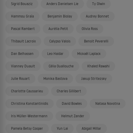
Sigrid Bouaziz
Anders Danielsen Lie
Ty Olwin
Hammou Graïa
Benjamin Biolay
Audrey Bonnet
Pascal Rambert
Aurélia Petit
Olivia Ross
Thibault Lacroix
Calypso Valois
Benoit Peverelli
Dan Belhassen
Leo Haidar
Mickaël Laplack
Vianney Duault
Célia Ouallouche
Khaled Rawahi
Julie Rouart
Monika Bastova
Jakup Stritezsky
Charlotte Caussarieu
Charles Gillibert
Christina Konstantinidis
David Bowles
Natasa Novotna
Iris Müller-Westermann
Helmut Zander
Pamela Betsy Cooper
Yun Lai
Abigail Millar