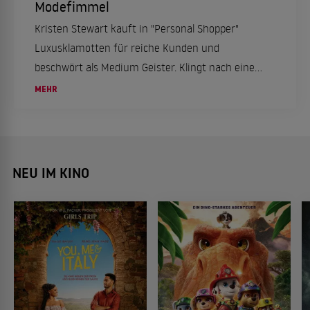
Modefimmel
Kristen Stewart kauft in "Personal Shopper"
Luxusklamotten für reiche Kunden und
beschwört als Medium Geister. Klingt nach einer
merkwürdigen Mischung – ist es auch.
MEHR
NEU IM KINO